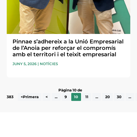
Pinnae s’adhereix a la Unió Empresarial
de l’Anoia per reforçar el compromís
amb el territori i el teixit empresarial
JUNY 5, 2026
|
NOTÍCIES
Pàgina 10 de
383
<Primera
<
...
9
10
11
...
20
30
...
Subscriu-te a la UEA Magazine, publicació