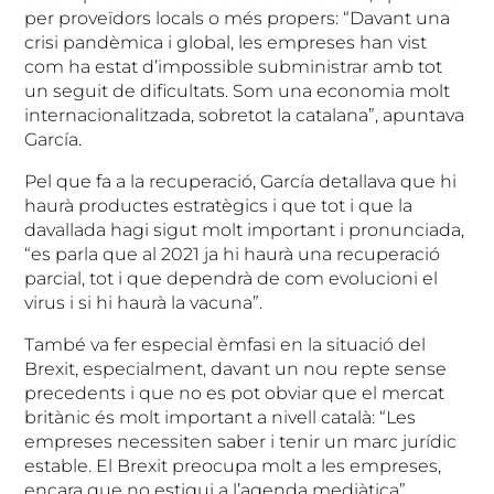
per proveïdors locals o més propers: “Davant una
crisi pandèmica i global, les empreses han vist
com ha estat d’impossible subministrar amb tot
un seguit de dificultats. Som una economia molt
internacionalitzada, sobretot la catalana”, apuntava
García.
Pel que fa a la recuperació, García detallava que hi
haurà productes estratègics i que tot i que la
davallada hagi sigut molt important i pronunciada,
“es parla que al 2021 ja hi haurà una recuperació
parcial, tot i que dependrà de com evolucioni el
virus i si hi haurà la vacuna”.
També va fer especial èmfasi en la situació del
Brexit, especialment, davant un nou repte sense
precedents i que no es pot obviar que el mercat
britànic és molt important a nivell català: “Les
empreses necessiten saber i tenir un marc jurídic
estable. El Brexit preocupa molt a les empreses,
encara que no estigui a l’agenda mediàtica”,