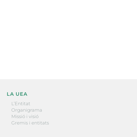
electrònica periòdica amb informació sobre
l’actualitat empresarial de la comarca.
He llegit i accepto la poítica de privacitat
ENVIAR
LA UEA
L’Entitat
Organigrama
Missió i visió
Gremis i entitats