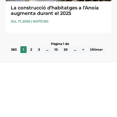
La construcció d’habitatges a l’Anoia
augmenta durant el 2025
JUL. 17, 2026
|
NOTÍCIES
Pàgina 1 de
383
1
2
3
...
10
20
...
>
Última>
Subscriu-te a la UEA Magazine, publicació
electrònica periòdica amb informació sobre
l’actualitat empresarial de la comarca.