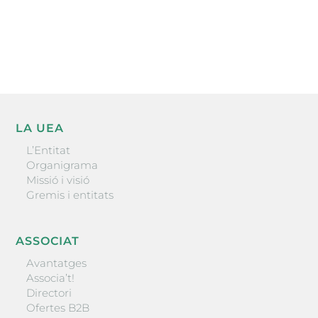
He llegit i accepto la poítica de privacitat
ENVIAR
LA UEA
L’Entitat
Organigrama
Missió i visió
Gremis i entitats
ASSOCIAT
Avantatges
Associa’t!
Directori
Ofertes B2B