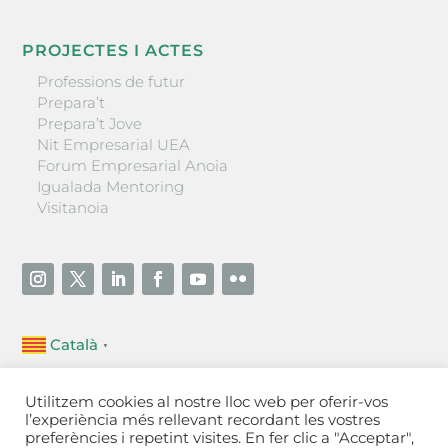
PROJECTES I ACTES
Professions de futur
Prepara’t
Prepara’t Jove
Nit Empresarial UEA
Forum Empresarial Anoia
Igualada Mentoring
Visitanoia
Català
▼
Unió Empresarial de l’Anoia (UEA)
Utilitzem cookies al nostre lloc web per oferir-vos
Ctra. de Manresa, 131, 08700 – Igualada
(Barcelona)
l’experiència més rellevant recordant les vostres
Tel 93 805 22 92
preferències i repetint visites. En fer clic a "Acceptar",