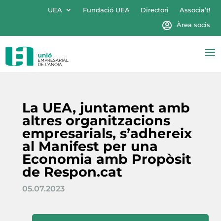
UEA
Fundació UEA
Directori
Associa’t!
Àrea socis
La UEA, juntament amb
altres organitzacions
empresarials, s’adhereix
al Manifest per una
Economia amb Propòsit
de Respon.cat
05.07.2023