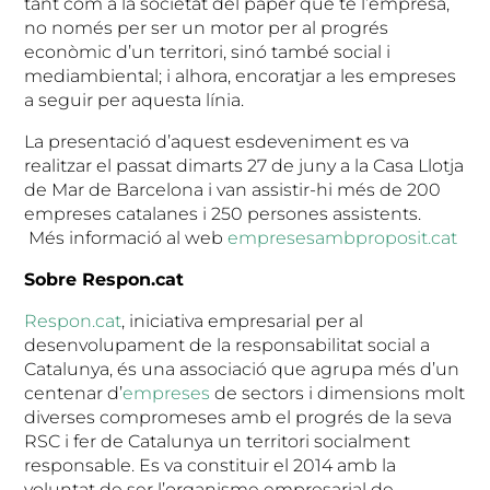
tant com a la societat del paper que té l’empresa,
no només per ser un motor per al progrés
econòmic d’un territori, sinó també social i
mediambiental; i alhora, encoratjar a les empreses
a seguir per aquesta línia.
La presentació d’aquest esdeveniment es va
realitzar el passat dimarts 27 de juny a la Casa Llotja
de Mar de Barcelona i van assistir-hi més de 200
empreses catalanes i 250 persones assistents.
Més informació al web
empresesambproposit.cat
Sobre Respon.cat
Respon.cat
, iniciativa empresarial per al
desenvolupament de la responsabilitat social a
Catalunya, és una associació que agrupa més d’un
centenar d’
empreses
de sectors i dimensions molt
diverses compromeses amb el progrés de la seva
RSC i fer de Catalunya un territori socialment
responsable. Es va constituir el 2014 amb la
voluntat de ser l’organisme empresarial de