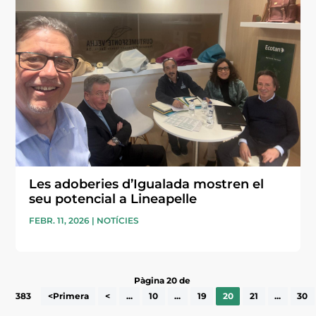
Les adoberies d’Igualada mostren el
seu potencial a Lineapelle
FEBR. 11, 2026
|
NOTÍCIES
Pàgina 20 de
383
<Primera
<
...
10
...
19
20
21
...
30