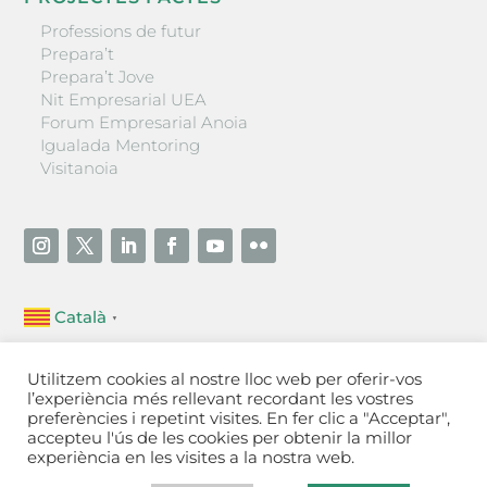
Professions de futur
Prepara’t
Prepara’t Jove
Nit Empresarial UEA
Forum Empresarial Anoia
Igualada Mentoring
Visitanoia
Català
▼
Unió Empresarial de l’Anoia (UEA)
Utilitzem cookies al nostre lloc web per oferir-vos
Ctra. de Manresa, 131, 08700 – Igualada
(Barcelona)
l’experiència més rellevant recordant les vostres
Tel 93 805 22 92
preferències i repetint visites. En fer clic a "Acceptar",
accepteu l'ús de les cookies per obtenir la millor
experiència en les visites a la nostra web.
Contactar
·
Avís legal
·
Política de privacitat
·
Política