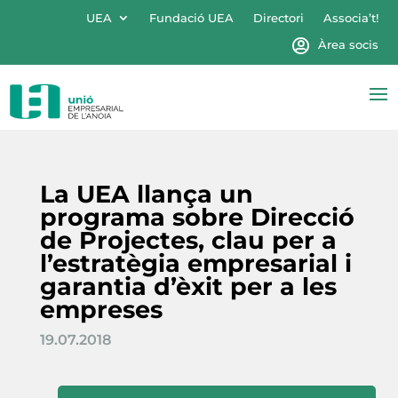
UEA
Fundació UEA
Directori
Associa’t!
Àrea socis
La UEA llança un
programa sobre Direcció
de Projectes, clau per a
l’estratègia empresarial i
garantia d’èxit per a les
empreses
19.07.2018