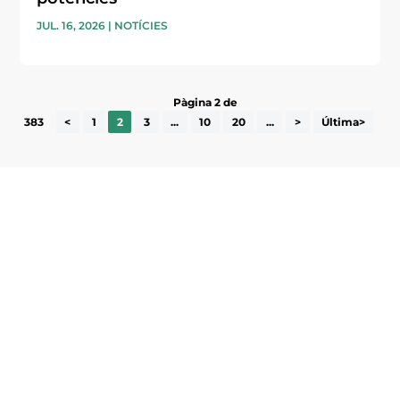
JUL. 16, 2026
|
NOTÍCIES
Pàgina 2 de
383
<
1
2
3
...
10
20
...
>
Última>
Subscriu-te a la UEA Magazine, publicació
electrònica periòdica amb informació sobre
l’actualitat empresarial de la comarca.
He llegit i accepto la poítica de privacitat
ENVIAR