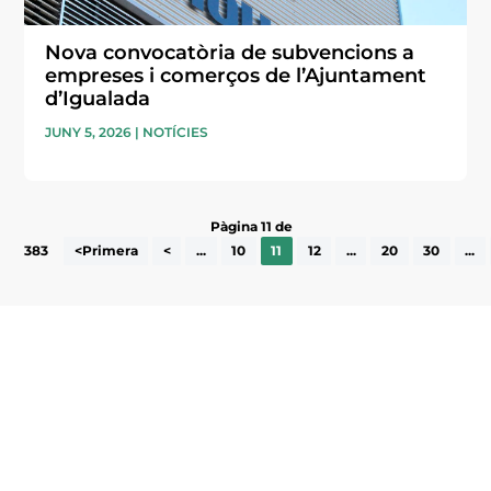
Nova convocatòria de subvencions a
empreses i comerços de l’Ajuntament
d’Igualada
JUNY 5, 2026
|
NOTÍCIES
Pàgina 11 de
383
<Primera
<
...
10
11
12
...
20
30
...
Subscriu-te a la UEA Magazine, publicació
electrònica periòdica amb informació sobre
l’actualitat empresarial de la comarca.