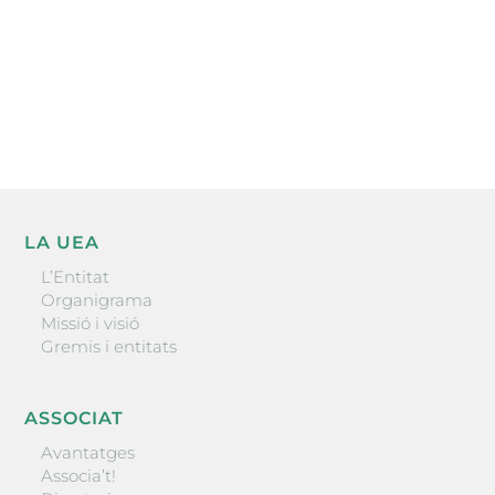
He llegit i accepto la poítica de privacitat
ENVIAR
LA UEA
L’Entitat
Organigrama
Missió i visió
Gremis i entitats
ASSOCIAT
Avantatges
Associa’t!