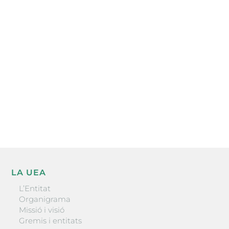
Subscriu-te a la UEA Magazine, publicació
electrònica periòdica amb informació sobre
l’actualitat empresarial de la comarca.
He llegit i accepto la poítica de privacitat
ENVIAR
LA UEA
L’Entitat
Organigrama
Missió i visió
Gremis i entitats