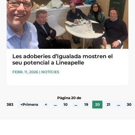
Les adoberies d’Igualada mostren el
seu potencial a Lineapelle
FEBR. 11, 2026
|
NOTÍCIES
Pàgina 20 de
383
<Primera
<
...
10
...
19
20
21
...
30