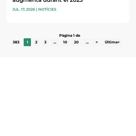
augmenta durant el 2025
JUL. 17, 2026
|
NOTÍCIES
Pàgina 1 de
383
1
2
3
...
10
20
...
>
Última>
Subscriu-te a la UEA Magazine, publicació
electrònica periòdica amb informació sobre
l’actualitat empresarial de la comarca.
He llegit i accepto la poítica de privacitat
ENVIAR