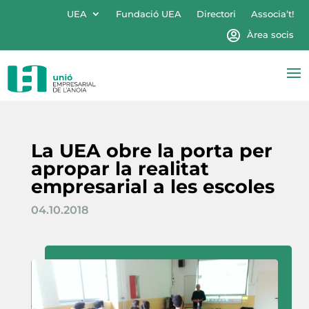
UEA
Fundació UEA
Directori
Associa’t!
Àrea socis
La UEA obre la porta per
apropar la realitat
empresarial a les escoles
04.10.2018