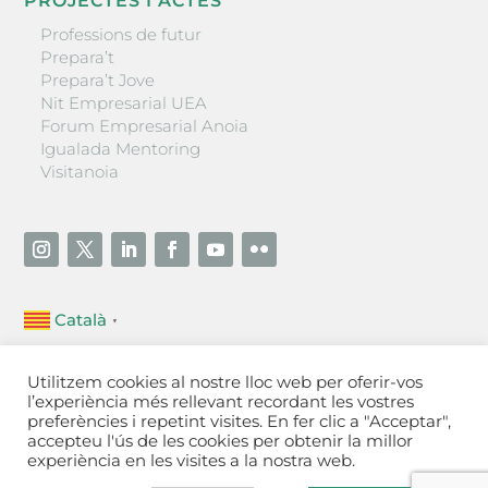
PROJECTES I ACTES
Professions de futur
Prepara’t
Prepara’t Jove
Nit Empresarial UEA
Forum Empresarial Anoia
Igualada Mentoring
Visitanoia
Català
▼
Unió Empresarial de l’Anoia (UEA)
Utilitzem cookies al nostre lloc web per oferir-vos
Ctra. de Manresa, 131, 08700 – Igualada
(Barcelona)
l’experiència més rellevant recordant les vostres
Tel 93 805 22 92
preferències i repetint visites. En fer clic a "Acceptar",
accepteu l'ús de les cookies per obtenir la millor
experiència en les visites a la nostra web.
Contactar
·
Avís legal
·
Política de privacitat
·
Política