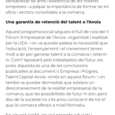
sensibilitzar-se amb l’existència de les nostres
empreses i a palpar la importància de formar-se en
oficis i sectors consolidats a la comarca.
Una garantia de retenció del talent a l’Anoia
Aquest programa social segueix el full de ruta del II
Fòrum Empresarial de l’Anoia -organitzat i realitzat
per la UEA- i on va quedar palesa la necessitat que
l’educació, l’ensenyament i el creixement tenen
molt a dir per generar talent a la comarca i, retenir-
lo. Com? Apostant pels treballadors del futur, els
joves. Aquesta és una de les conclusions
publicades al document II Empresa i Progrés,
Talent Capital Anoia -emès en aquest fòrum- i on
també va quedar demostrat que existeix un
desconeixement de la realitat empresarial de la
comarca, que les possibilitats de futur hi són, però
des de la societat no s’és prou conscient de tot el
que la comarca ofereix a nivell formatiu.
En aquest sentit, aquest projecte educatiu