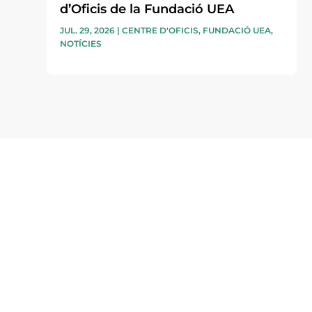
d’Oficis de la Fundació UEA
JUL. 29, 2026
|
CENTRE D'OFICIS
,
FUNDACIÓ UEA
,
NOTÍCIES
Subscriu-te a la UEA Magazi
electrònica periòdica amb i
l’actualitat empresarial de 