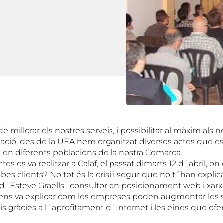
de millorar els nostres serveis, i possibilitar al màxim als n
mació, des de la UEA hem organitzat diversos actes que e
en diferents poblacions de la nostra Comarca.
tes es va realitzar a Calaf, el passat dimarts 12 d´abril, on 
bes clients? No tot és la crisi i segur que no t´han expl
c d´Esteve Graells , consultor en posicionament web i xarx
ens va explicar com les empreses poden augmentar les s
is gràcies a l´aprofitament d´Internet i les eines que ofe
 .