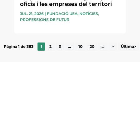
oficis i les empreses del territori
JUL. 21, 2026
|
FUNDACIÓ UEA
,
NOTÍCIES
,
PROFESSIONS DE FUTUR
Pàgina 1 de 383
1
2
3
...
10
20
...
>
Última>
ne, publicació
nformació sobre
la comarca.
He llegit 