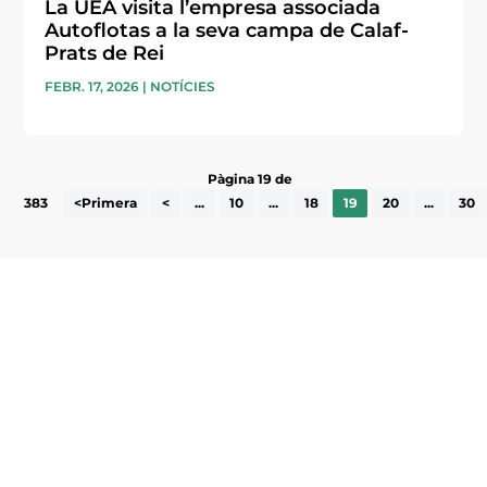
La UEA visita l’empresa associada
Autoflotas a la seva campa de Calaf-
Prats de Rei
FEBR. 17, 2026
|
NOTÍCIES
Pàgina 19 de
383
<Primera
<
...
10
...
18
19
20
...
30
Subscriu-te a la UEA Magazine, publicació
electrònica periòdica amb informació sobre
l’actualitat empresarial de la comarca.