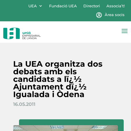
UEA
Fundació UEA
Directori
Associa’t!
Àrea socis
La UEA organitza dos
debats amb els
candidats a lï¿½
Ajuntament dï¿½
Igualada i Òdena
16.05.2011