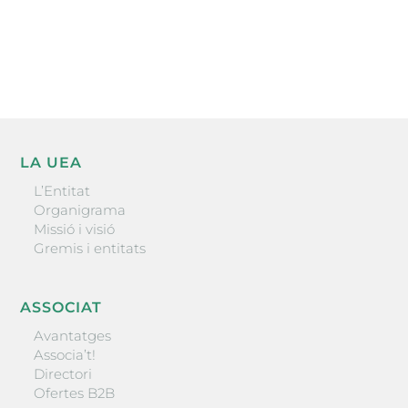
He llegit i accepto la poítica de privacitat
ENVIAR
LA UEA
L’Entitat
Organigrama
Missió i visió
Gremis i entitats
ASSOCIAT
Avantatges
Associa’t!
Directori
Ofertes B2B