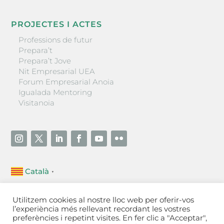
PROJECTES I ACTES
Professions de futur
Prepara’t
Prepara’t Jove
Nit Empresarial UEA
Forum Empresarial Anoia
Igualada Mentoring
Visitanoia
Català
▼
Unió Empresarial de l’Anoia (UEA)
Utilitzem cookies al nostre lloc web per oferir-vos
Ctra. de Manresa, 131, 08700 – Igualada
(Barcelona)
l’experiència més rellevant recordant les vostres
Tel 93 805 22 92
preferències i repetint visites. En fer clic a "Acceptar",