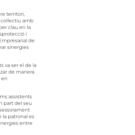
 territori,
 col·lectiu amb
per clau en la
sprotecció i
ó Empresarial de
ear sinergies
s va ser el de la
tzar de manera
s en
oms assistents
n part del seu
assessorament
e la patronal es
sinergies entre