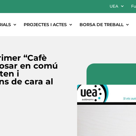
UEA
Fu
RIALS
PROJECTES I ACTES
BORSA DE TREBALL
rimer “Cafè
posar en comú
ten i
ns de cara al