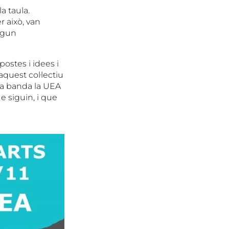
a taula.
r això, van
lgun
ostes i idees i
quest col·lectiu
ra banda la UEA
e siguin, i que