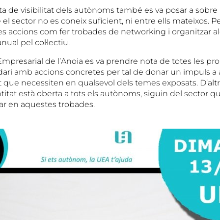
lta de visibilitat dels autònoms també es va posar a sobre l
l sector no es coneix suficient, ni entre ells mateixos. Pe
s accions com fer trobades de networking i organitzar a
ual pel col·lectiu.
mpresarial de l’Anoia es va prendre nota de totes les prop
dari amb accions concretes per tal de donar un impuls a a
rt que necessiten en qualsevol dels temes exposats. D’alt
titat està oberta a tots els autònoms, siguin del sector qu
par en aquestes trobades.