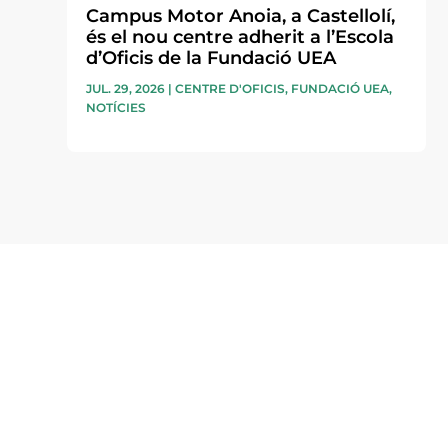
Campus Motor Anoia, a Castellolí,
és el nou centre adherit a l’Escola
d’Oficis de la Fundació UEA
JUL. 29, 2026
|
CENTRE D'OFICIS
,
FUNDACIÓ UEA
,
NOTÍCIES
Subscriu-te a la UEA Magazi
electrònica periòdica amb i
l’actualitat empresarial de 