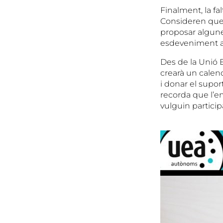
Finalment, la fa
Consideren que e
proposar algune
esdeveniment an
Des de la Unió E
crearà un calen
i donar el supo
recorda que l’en
vulguin partici