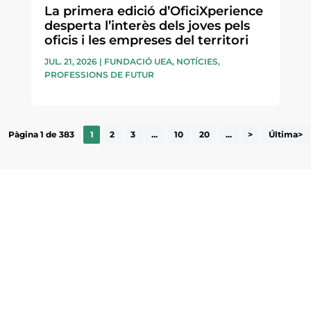
La primera edició d’OficiXperience
desperta l’interès dels joves pels
oficis i les empreses del territori
JUL. 21, 2026
|
FUNDACIÓ UEA
,
NOTÍCIES
,
PROFESSIONS DE FUTUR
Pàgina 1 de 383
1
2
3
...
10
20
...
>
Última>
ne, publicació
nformació sobre
la comarca.
He llegit 