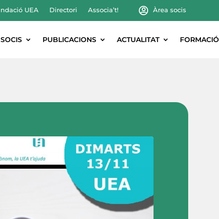
ndació UEA
Directori
Associa’t!
Àrea socis
SOCIS
PUBLICACIONS
ACTUALITAT
FORMACIÓ