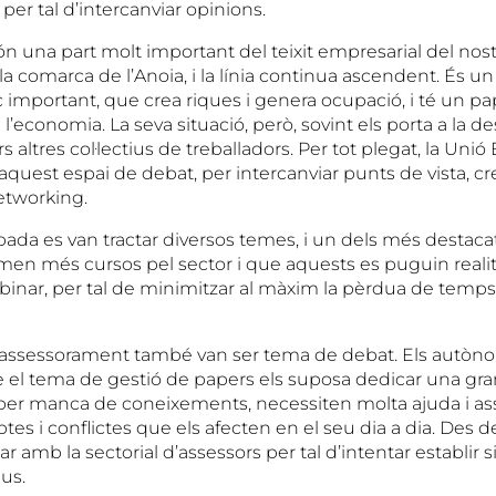
 per tal d’intercanviar opinions.
 una part molt important del teixit empresarial del nostre
a comarca de l’Anoia, i la línia continua ascendent. És un
 important, que crea riques i genera ocupació, i té un pa
l’economia. La seva situació, però, sovint els porta a la de
rs altres col·lectius de treballadors. Per tot plegat, la Uni
 aquest espai de debat, per intercanviar punts de vista, cr
networking.
robada es van tractar diversos temes, i un dels més destacat
men més cursos pel sector i que aquests es puguin reali
ebinar, per tal de minimitzar al màxim la pèrdua de temp
 l’assessorament també van ser tema de debat. Els autòn
 el tema de gestió de papers els suposa dedicar una gra
, per manca de coneixements, necessiten molta ajuda i 
tes i conflictes que els afecten en el seu dia a dia. Des d
ar amb la sectorial d’assessors per tal d’intentar establir 
us.