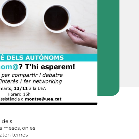
 dels
s mesos, on es
ebaten temes