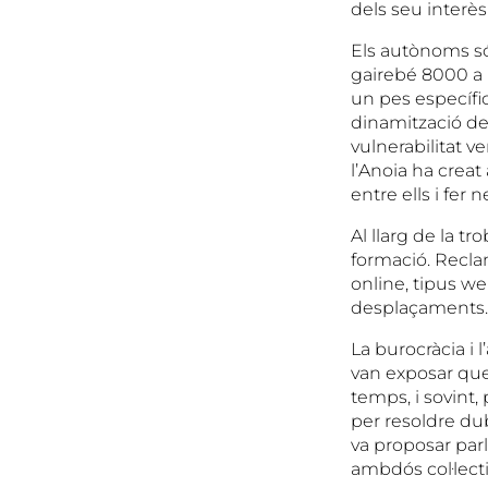
dels seu interès
Els autònoms són
gairebé 8000 a l
un pes específic
dinamització de 
vulnerabilitat ve
l’Anoia ha creat
entre ells i fer 
Al llarg de la t
formació. Recla
online, tipus w
desplaçaments.
La burocràcia i
van exposar que
temps, i sovint
per resoldre dub
va proposar parl
ambdós col·lecti