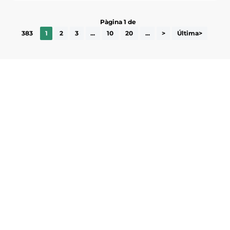
Pàgina 1 de
383
1
2
3
...
10
20
...
>
Última>
Subscriu-te a la UEA Magazine, publicació
electrònica periòdica amb informació sobre
l’actualitat empresarial de la comarca.
He llegit i accepto la poítica de privacitat
ENVIAR