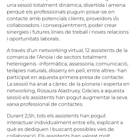
una sessió totalment dinàmica, divertida i amena
perquè els professionals puguin posar-se en
contacte amb potencials clients, proveïdors i/o
col·laboradors i conseqüentment, poder crear
sinergies i futures línies de treball i noves relacions
i oportunitats laborals.
A través d’un networking virtual, 12 assistents de la
comarca de l’Anoia i de sectors totalment
heterogenis -informàtica, assessoria, comunicació,
teràpies naturals, disseny en pell, entre altres- han
participat en aquesta primera presa de contacte.
La sessió ha anat a càrrec de la pionera i experta en
networking, Rosaura Alastruey. Gràcies a aquesta
sessió els assistents han pogut augmentar la seva
xarxa professional de contactes.
Durant 2,5h, tots els assistents han pogut
interactuar individualment entre ells, explicant a
què es dediquen i buscant possibles vies de
col·laboració. Els assistents han valorat molt