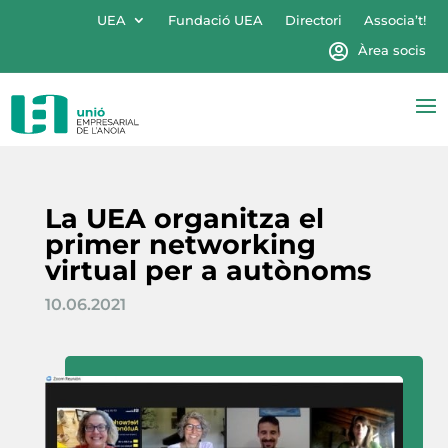
UEA
Fundació UEA
Directori
Associa’t!
Àrea socis
La UEA organitza el
primer networking
virtual per a autònoms
10.06.2021