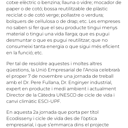
cotxe elèctric o benzina; llauna o vidre; mocador de
paper o de cotó; bossa reutilitzable de plàstic
reciclat o de cotó verge; pollastre o verdura;
bolquers de cel·lulosa o de drap; etc. Les empreses
no saben si fer que el seu producte tingui menys
material o tingui una vida llarga; que es pugui
desmuntar o que es pugui reutilitzar; que no
consumeixi tanta energia o que sigui més eficient
en la funció; etc.
Per tal de resoldre aquestes i moltes altres
qüestions, la Unió Empresarial de l’Anoia celebrarà
el proper 7 de novembre una jornada de treball
amb el Dr. Pere Fullana, Dr. Enginyer industrial,
expert en producte i medi ambient i actualment
Director de la Càtedra UNESCO de cicle de vida i
canvi climàtic ESCI-UPF.
En aquesta 2a jornada que porta per títol
Ecodisseny i cicle de vida des de l’òptica
empresarial, i que s’emmarca dins el projecte