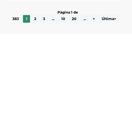
Pàgina 1 de
383
1
2
3
...
10
20
...
>
Última>
Subscriu-te a la UEA Magazine, publicació
electrònica periòdica amb informació sobre
l’actualitat empresarial de la comarca.
He llegit i accepto la poítica de privacitat
ENVIAR