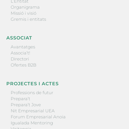
L’Entitat
Organigrama
Missió i visió
Gremis i entitats
ASSOCIAT
Avantatges
Associa’t!
Directori
Ofertes B2B
PROJECTES I ACTES
Professions de futur
Prepara’t
Prepara’t Jove
Nit Empresarial UEA
Forum Empresarial Anoia
Igualada Mentoring
Visitanoia