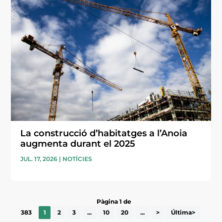
La construcció d’habitatges a l’Anoia
augmenta durant el 2025
JUL. 17, 2026
|
NOTÍCIES
Pàgina 1 de
383
1
2
3
...
10
20
...
>
Última>