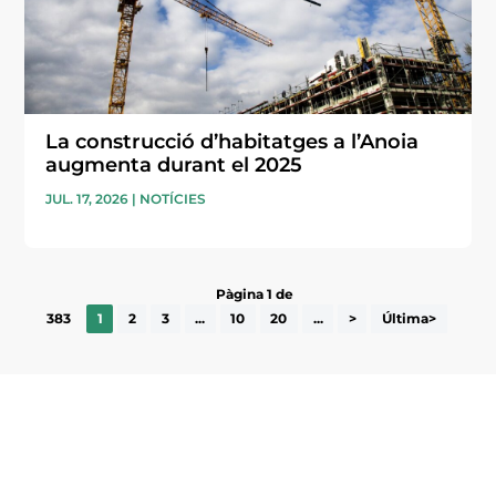
La construcció d’habitatges a l’Anoia
augmenta durant el 2025
JUL. 17, 2026
|
NOTÍCIES
Pàgina 1 de
383
1
2
3
...
10
20
...
>
Última>
Subscriu-te a la UEA Magazine, publicació
electrònica periòdica amb informació sobre
l’actualitat empresarial de la comarca.