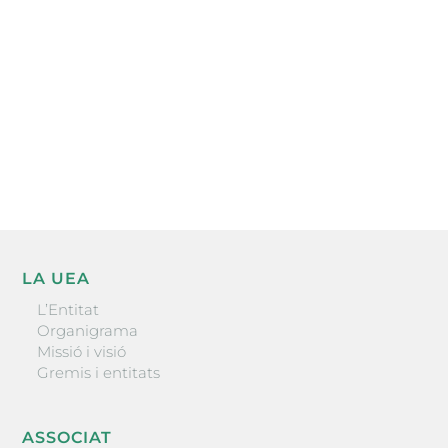
He llegit i accepto la poítica de privacitat
ENVIAR
LA UEA
L’Entitat
Organigrama
Missió i visió
Gremis i entitats
ASSOCIAT