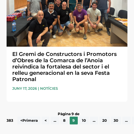
El Gremi de Constructors i Promotors
d’Obres de la Comarca de l’Anoia
reivindica la fortalesa del sector i el
relleu generacional en la seva Festa
Patronal
JUNY 17, 2026
|
NOTÍCIES
Pàgina 9 de
383
<Primera
<
...
8
9
10
...
20
30
...