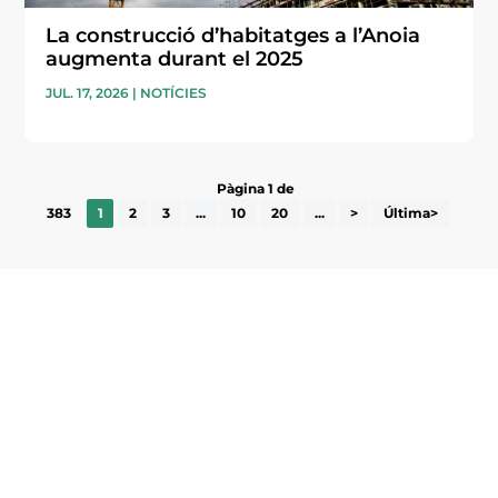
La construcció d’habitatges a l’Anoia
augmenta durant el 2025
JUL. 17, 2026
|
NOTÍCIES
Pàgina 1 de
383
1
2
3
...
10
20
...
>
Última>
Subscriu-te a la UEA Magazine, publicació
electrònica periòdica amb informació sobre
l’actualitat empresarial de la comarca.