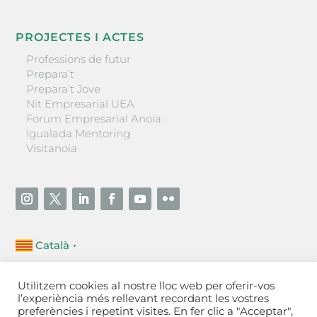
PROJECTES I ACTES
Professions de futur
Prepara’t
Prepara’t Jove
Nit Empresarial UEA
Forum Empresarial Anoia
Igualada Mentoring
Visitanoia
Català
▼
Unió Empresarial de l’Anoia (UEA)
Utilitzem cookies al nostre lloc web per oferir-vos
Ctra. de Manresa, 131, 08700 – Igualada
(Barcelona)
l’experiència més rellevant recordant les vostres
Tel 93 805 22 92
preferències i repetint visites. En fer clic a "Acceptar",