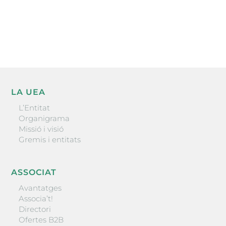
He llegit i accepto la poítica de privacitat
ENVIAR
LA UEA
L’Entitat
Organigrama
Missió i visió
Gremis i entitats
ASSOCIAT
Avantatges
Associa’t!
Directori
Ofertes B2B