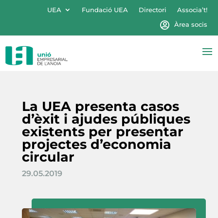
UEA
Fundació UEA
Directori
Associa’t!
Àrea socis
La UEA presenta casos
d’èxit i ajudes públiques
existents per presentar
projectes d’economia
circular
29.05.2019