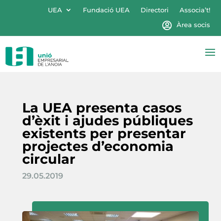
UEA
Fundació UEA
Directori
Associa’t!
Àrea socis
La UEA presenta casos
d’èxit i ajudes públiques
existents per presentar
projectes d’economia
circular
29.05.2019