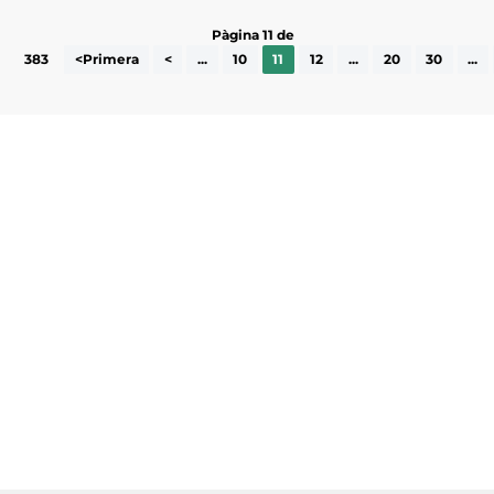
Pàgina 11 de
383
<Primera
<
...
10
11
12
...
20
30
...
Subscriu-te a la UEA Magazine, publicació
electrònica periòdica amb informació sobre
l’actualitat empresarial de la comarca.
He llegit i accepto la poítica de privacitat
ENVIAR