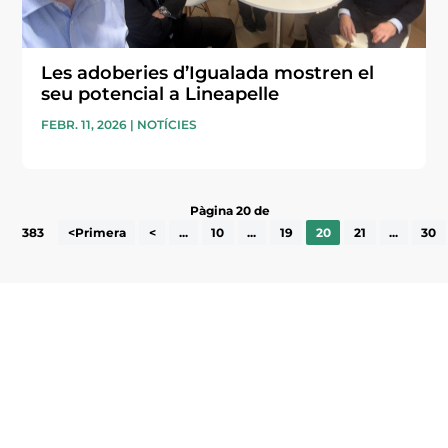
Les adoberies d’Igualada mostren el
seu potencial a Lineapelle
FEBR. 11, 2026
|
NOTÍCIES
Pàgina 20 de
383
<Primera
<
...
10
...
19
20
21
...
30
Subscriu-te a la UEA Magazine, publicació
electrònica periòdica amb informació sobre
l’actualitat empresarial de la comarca.