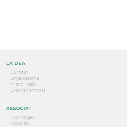
He llegit i accepto la poítica de privacitat
ENVIAR
LA UEA
L’Entitat
Organigrama
Missió i visió
Gremis i entitats
ASSOCIAT
Avantatges
Associa’t!