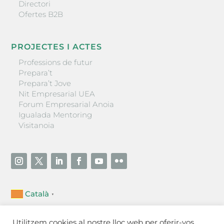
Directori
Ofertes B2B
PROJECTES I ACTES
Professions de futur
Prepara’t
Prepara’t Jove
Nit Empresarial UEA
Forum Empresarial Anoia
Igualada Mentoring
Visitanoia
Català
▼
Unió Empresarial de l’Anoia (UEA)
Utilitzem cookies al nostre lloc web per oferir-vos