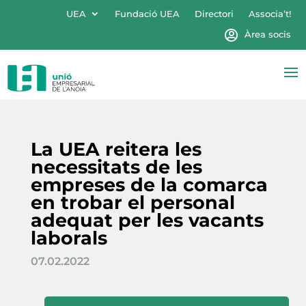
UEA
Fundació UEA
Directori
Associa’t!
Àrea socis
La UEA reitera les
necessitats de les
empreses de la comarca
en trobar el personal
adequat per les vacants
laborals
07.02.2022