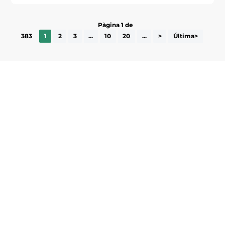
Pàgina 1 de
383
1
2
3
...
10
20
...
>
Última>
Subscriu-te a la UEA Magazine, publicació
electrònica periòdica amb informació sobre
l’actualitat empresarial de la comarca.
He llegit i accepto la poítica de privacitat
ENVIAR