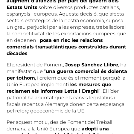
augment d’aranzels per part del govern dels
Estats Units
sobre diversos productes catalans,
espanyols i europeus. Aquesta decisió, que afecta
sectors estratègics de la nostra economia, suposa
un greu perjudici per a les empreses, treballadors i
la competitivitat de les exportacions europees que
en depenen i
posa en risc les relacions
comercials transatlàntiques construïdes durant
dècades
.
El president de Foment,
Josep Sánchez Llibre
, ha
manifestat que “
una guerra comercial és dolenta
per tothom
, i creiem que és el moment perquè la
Unió Europea implementi l
es mesures que
reclamen els informes Letta i Draghi
”. El líder
patronal ha apuntat que els canvis legislatius i
fiscals recents a Alemanya donen certa esperança
pel reforç geoeconòmic de la UE.
Per aquest motiu, des de Foment del Treball
demana a la Unió Europea que
adopti una