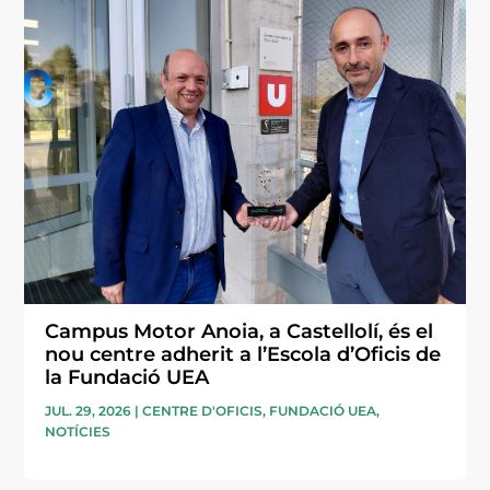
Campus Motor Anoia, a Castellolí, és el
nou centre adherit a l’Escola d’Oficis de
la Fundació UEA
JUL. 29, 2026
|
CENTRE D'OFICIS
,
FUNDACIÓ UEA
,
NOTÍCIES