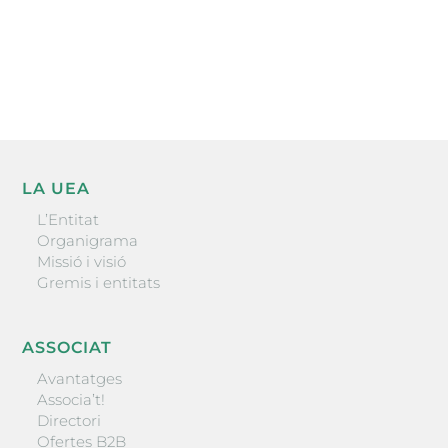
He llegit i accepto la poítica de privacitat
ENVIAR
LA UEA
L’Entitat
Organigrama
Missió i visió
Gremis i entitats
ASSOCIAT
Avantatges
Associa’t!
Directori
Ofertes B2B