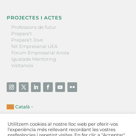
PROJECTES I ACTES
Professions de futur
Prepara’t
Prepara’t Jove
Nit Empresarial UEA
Forum Empresarial Anoia
Igualada Mentoring
Visitanoia
Català
▼
Unió Empresarial de l’Anoia (UEA)
Utilitzem cookies al nostre lloc web per oferir-vos
Ctra. de Manresa, 131, 08700 – Igualada
(Barcelona)
l’experiència més rellevant recordant les vostres
Tel 93 805 22 92
preferències i repetint visites. En fer clic a "Acceptar",