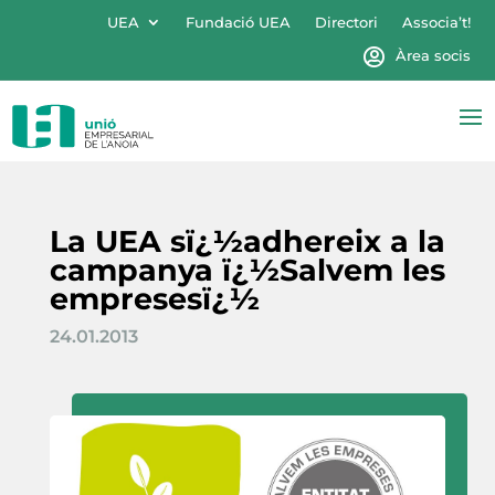
UEA
Fundació UEA
Directori
Associa’t!
Àrea socis
La UEA sï¿½adhereix a la
campanya ï¿½Salvem les
empresesï¿½
24.01.2013