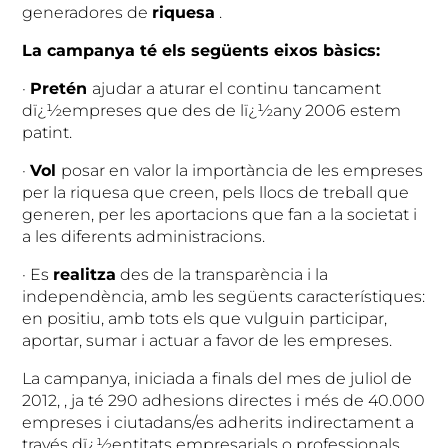
generadores de
riquesa
.
La campanya té els següents eixos bàsics:
·
Pretén
ajudar a aturar el continu tancament
dï¿½empreses que des de lï¿½any 2006 estem
patint.
·
Vol
posar en valor la importància de les empreses
per la riquesa que creen, pels llocs de treball que
generen, per les aportacions que fan a la societat i
a les diferents administracions.
·
Es
realitza
des de la transparència i la
independència, amb les següents característiques:
en positiu, amb tots els que vulguin participar,
aportar, sumar i actuar a favor de les empreses.
La campanya, iniciada a finals del mes de juliol de
2012, , ja té 290 adhesions directes i més de 40.000
empreses i ciutadans/es adherits indirectament a
través dï¿½entitats empresarials o professionals