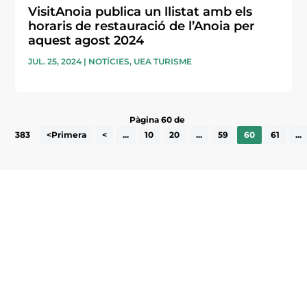
VisitAnoia publica un llistat amb els
horaris de restauració de l’Anoia per
aquest agost 2024
JUL. 25, 2024
|
NOTÍCIES
,
UEA TURISME
Pàgina 60 de
383
<Primera
<
...
10
20
...
59
60
61
...
Subscriu-te a la UEA Magazine, publicació
electrònica periòdica amb informació sobre
l’actualitat empresarial de la comarca.