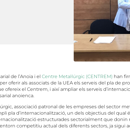
ial de l’Anoia i el
Centre Metal·lúrgic (CENTREM)
han fir
 per oferir als associats de la UEA els serveis del pla de p
e ofereix el Centrem, i així ampliar els serveis d’internacio
arial anoienca.
lúrgic, associació patronal de les empreses del sector meta
li pla d’internacionalització, un dels objectius del qual 
ernacionalització estructurades sectorialment que donin 
’entorn competitiu actual dels diferents sectors, ja sigui 