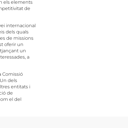
n els elements
petitivitat de
vei internacional
is dels quals
des de missions
t oferir un
itjançant un
nteressades, a
la Comissió
 Un dels
res entitats i
ció de
com el del