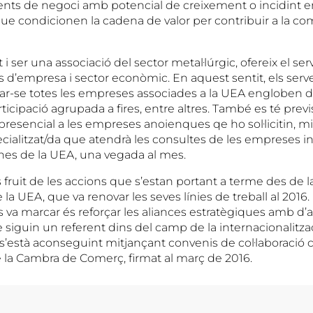
nts de negoci amb potencial de creixement o incidint e
ue condicionen la cadena de valor per contribuir a la com
i ser una associació del sector metal·lúrgic, ofereix el ser
s d’empresa i sector econòmic. En aquest sentit, els serve
ar-se totes les empreses associades a la UEA engloben 
ticipació agrupada a fires, entre altres. També es té previs
resencial a les empreses anoienques qe ho sol·licitin, m
cialitzat/da que atendrà les consultes de les empreses i
ines de la UEA, una vegada al mes.
 fruit de les accions que s’estan portant a terme des de 
 la UEA, que va renovar les seves línies de treball al 2016.
 va marcar és reforçar les aliances estratègiques amb d’alt
siguin un referent dins del camp de la internacionalitza
 s’està aconseguint mitjançant convenis de col·laboració 
 la Cambra de Comerç, firmat al març de 2016.