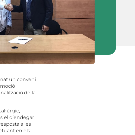
mat un conveni
romoció
nalització de la
l·lúrgic,
és el d’endegar
resposta a les
actuant en els