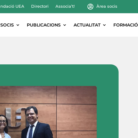
ndació UEA
Directori
Associa’t!
Àrea socis
SOCIS
PUBLICACIONS
ACTUALITAT
FORMACIÓ