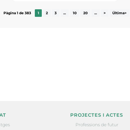
Pàgina 1 de 383
1
2
3
...
10
20
...
>
Última>
ne, publicació
nformació sobre
la comarca.
He llegit 
AT
PROJECTES I ACTES
tges
Professions de futur