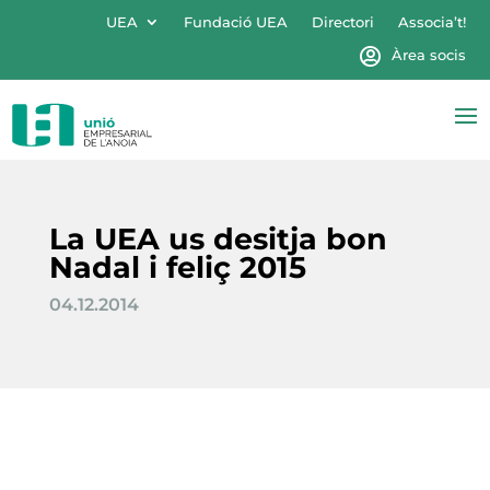
UEA
Fundació UEA
Directori
Associa’t!
Àrea socis
La UEA us desitja bon
Nadal i feliç 2015
04.12.2014