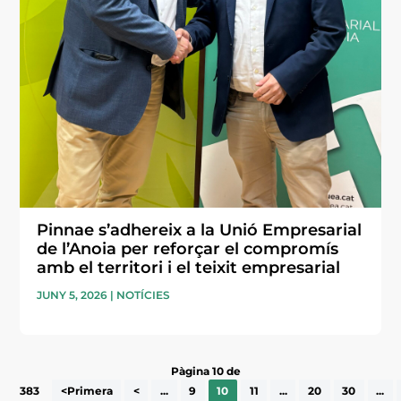
Pinnae s’adhereix a la Unió Empresarial
de l’Anoia per reforçar el compromís
amb el territori i el teixit empresarial
JUNY 5, 2026
|
NOTÍCIES
Pàgina 10 de
383
<Primera
<
...
9
10
11
...
20
30
...