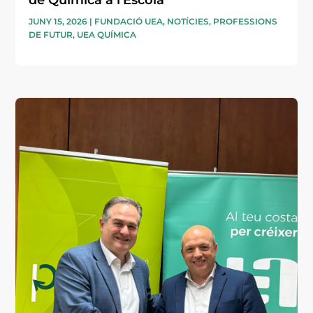
JUNY 15, 2026
|
FUNDACIÓ UEA
,
NOTÍCIES
,
PROFESSIONS
DE FUTUR
,
UEA QUÍMICA