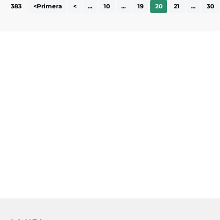
383
<Primera
<
...
10
...
19
20
21
...
30
Subscriu-te a la UEA Magazine, publicació
electrònica periòdica amb informació sobre
l’actualitat empresarial de la comarca.
He llegit i accepto la poítica de privacitat
ENVIAR