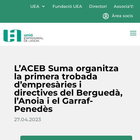
UEA
Fundació UEA
Directori
Associa’t!
Àrea socis
L’ACEB Suma organitza
la primera trobada
d’empresàries i
directives del Berguedà,
l’Anoia i el Garraf-
Penedès
27.04.2023