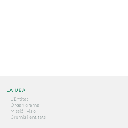
Subscriu-te a la UEA Magazine, publicació
electrònica periòdica amb informació sobre
l’actualitat empresarial de la comarca.
He llegit i accepto la poítica de privacitat
ENVIAR
LA UEA
L’Entitat
Organigrama
Missió i visió
Gremis i entitats