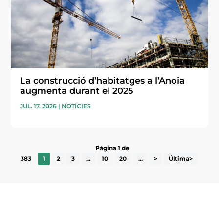
La construcció d’habitatges a l’Anoia
augmenta durant el 2025
JUL. 17, 2026
|
NOTÍCIES
Pàgina 1 de
383
1
2
3
...
10
20
...
>
Última>