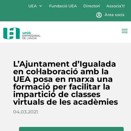
UEA
Fundació UEA
Directori
Associa’t!
Àrea socis
L’Ajuntament d’Igualada
en col·laboració amb la
UEA posa en marxa una
formació per facilitar la
impartició de classes
virtuals de les acadèmies
04.03.2021