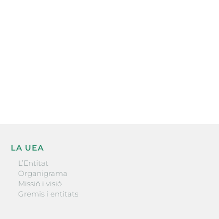
electrònica periòdica amb informació sobre
l’actualitat empresarial de la comarca.
He llegit i accepto la poítica de privacitat
ENVIAR
LA UEA
L’Entitat
Organigrama
Missió i visió
Gremis i entitats