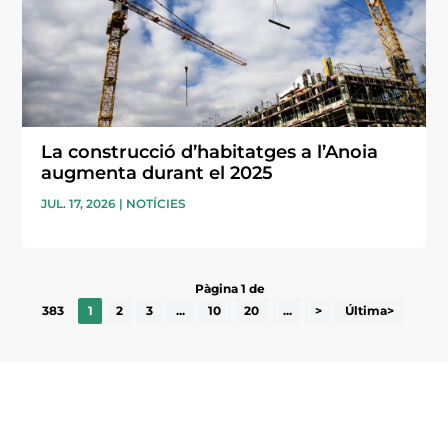
La construcció d’habitatges a l’Anoia
augmenta durant el 2025
JUL. 17, 2026
|
NOTÍCIES
Pàgina 1 de
383
1
2
3
...
10
20
...
>
Última>
Subscriu-te a la UEA Magazine, publicació