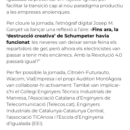
facilitar la transició cap al nou paradigma productiu
a les empreses anoienques.
Per cloure la jornada, l’etnògraf digital Josep M.
Ganyet va llançar una reflexió a l’aire: «
Fins ara, la
‘destrucció creativa’ de Schumpeter havia
funcionat
: les neveres van deixar sense feina els
repartidors de gel, però alhora els electricistes van
passar a tenir més encàrrecs. Amb la Revolució 4.0
passarà igual?”
Per fer possible la jornada, Citroën-Futurauto,
Wacom, ViaEmpresa i el propi Auditori MontÀgora
van col·laborar-hi activament. També van implicar-
s’hi el Col·legi Enginyers Tècnics Industrials de
Manresa, l’Associació Catalana d’Enginyers de
Telecomunicació (Telecos.cat), Enginyers
Industrials de Catalunya-Catalunya Central,
l’associació TICAnoia i l’Escola d’Enginyeria
d’Igualada (EEI).