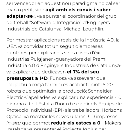
ser vencedor en aquest nou paradigma no cal ser
gran o petit, sinó
àgil amb els canvis i saber
adaptar-se
«, va apuntar el coordinador del grup
de treball “Software d’Integració” d’Enginyers
Industrials de Catalunya, Michael Loughlin.
Per mostrar aplicacions reals de la Indústria 4.0, la
UEA va convidar tot un seguit d’empreses
punteres per explicar els seus casos d’èxit.
Indústrias Puigjaner -guanyadors del Premi
Indústria 4.0 d’Enginyers Industrials de Catalunya-
va explicar que dedicaven
el 7% del seu
pressupost a I+D
; Funosa va asseverar que
l’objectiu a mitjà termini és acabar tenint 15-20
robots que optimitzin la producció; Schneider
Electric-Capellades va explicar una experiència 4.0
pionera a tot l’Estat a l’hora d’expedir els Equips de
Protecció Individual (EPI) als treballadors; Horizons
Optical va mostrar les seves ulleres 3-D impreses
in-situ
que permet
reduir els estocs a 0
, i Makers
Igualada va presentar el Projecte Ignius per