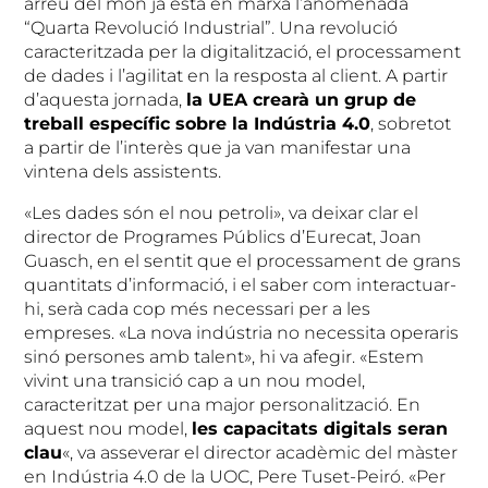
arreu del món ja està en marxa l’anomenada
“Quarta Revolució Industrial”. Una revolució
caracteritzada per la digitalització, el processament
de dades i l’agilitat en la resposta al client. A partir
d’aquesta jornada,
la UEA crearà un grup de
treball específic sobre la Indústria 4.0
, sobretot
a partir de l’interès que ja van manifestar una
vintena dels assistents.
«Les dades són el nou petroli», va deixar clar el
director de Programes Públics d’Eurecat, Joan
Guasch, en el sentit que el processament de grans
quantitats d’informació, i el saber com interactuar-
hi, serà cada cop més necessari per a les
empreses. «La nova indústria no necessita operaris
sinó persones amb talent», hi va afegir. «Estem
vivint una transició cap a un nou model,
caracteritzat per una major personalització. En
aquest nou model,
les capacitats digitals seran
clau
«, va asseverar el director acadèmic del màster
en Indústria 4.0 de la UOC, Pere Tuset-Peiró. «Per