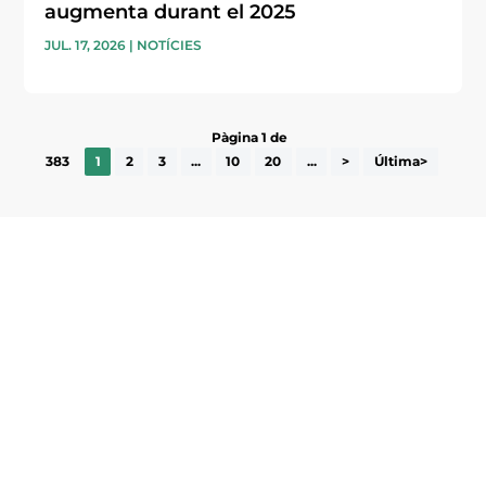
augmenta durant el 2025
JUL. 17, 2026
|
NOTÍCIES
Pàgina 1 de
383
1
2
3
...
10
20
...
>
Última>
Subscriu-te a la UEA Magazine, publicació
electrònica periòdica amb informació sobre
l’actualitat empresarial de la comarca.
He llegit i accepto la poítica de privacitat