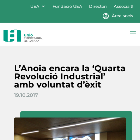
UEA
Fundació UEA
Directori
Associa’t!
Àrea socis
L’Anoia encara la ‘Quarta
Revolució Industrial’
amb voluntat d’èxit
19.10.2017