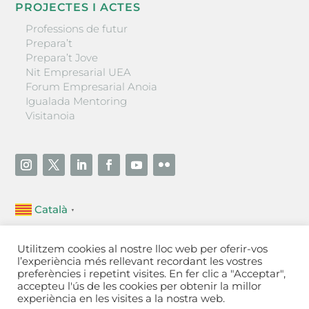
PROJECTES I ACTES
Professions de futur
Prepara’t
Prepara’t Jove
Nit Empresarial UEA
Forum Empresarial Anoia
Igualada Mentoring
Visitanoia
Català
▼
Unió Empresarial de l’Anoia (UEA)
Utilitzem cookies al nostre lloc web per oferir-vos
Ctra. de Manresa, 131, 08700 – Igualada
(Barcelona)
l’experiència més rellevant recordant les vostres
Tel 93 805 22 92
preferències i repetint visites. En fer clic a "Acceptar",
accepteu l'ús de les cookies per obtenir la millor
experiència en les visites a la nostra web.
Contactar
·
Avís legal
·
Política de privacitat
·
Política