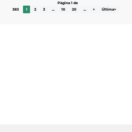
Pàgina 1 de
383
1
2
3
...
10
20
...
>
Última>
Subscriu-te a la UEA Magazine, publicació
electrònica periòdica amb informació sobre
l’actualitat empresarial de la comarca.
He llegit i accepto la poítica de privacitat
ENVIAR