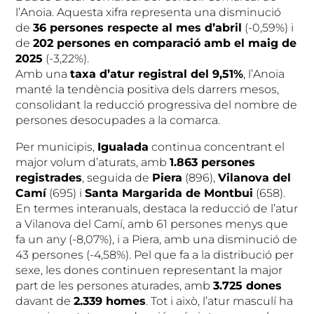
l’Anoia. Aquesta xifra representa una disminució
de
36 persones respecte al mes d’abril
(-0,59%) i
de
202 persones en comparació amb el maig de
2025
(-3,22%).
Amb una
taxa d’atur registral del 9,51%
, l’Anoia
manté la tendència positiva dels darrers mesos,
consolidant la reducció progressiva del nombre de
persones desocupades a la comarca.
Per municipis,
Igualada
continua concentrant el
major volum d’aturats, amb
1.863 persones
registrades
, seguida de
Piera
(896),
Vilanova del
Camí
(695) i
Santa Margarida de Montbui
(658).
En termes interanuals, destaca la reducció de l’atur
a Vilanova del Camí, amb 61 persones menys que
fa un any (-8,07%), i a Piera, amb una disminució de
43 persones (-4,58%). Pel que fa a la distribució per
sexe, les dones continuen representant la major
part de les persones aturades, amb
3.725 dones
davant de
2.339 homes
. Tot i això, l’atur masculí ha