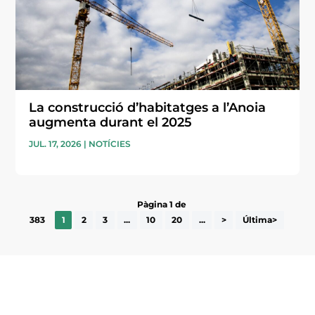
La construcció d’habitatges a l’Anoia
augmenta durant el 2025
JUL. 17, 2026
|
NOTÍCIES
Pàgina 1 de
383
1
2
3
...
10
20
...
>
Última>
Subscriu-te a la UEA Magazine, publicació