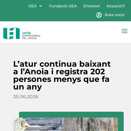
UEA
Fundació UEA
Directori
Associa’t!
Àrea socis
L’atur continua baixant
a l’Anoia i registra 202
persones menys que fa
un any
25.06.2026