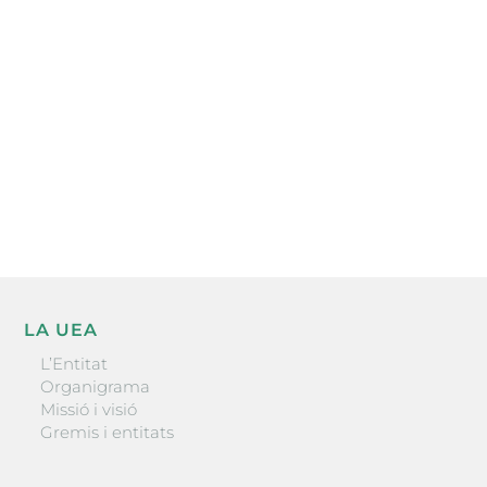
electrònica periòdica amb informació sobre
l’actualitat empresarial de la comarca.
He llegit i accepto la poítica de privacitat
ENVIAR
LA UEA
L’Entitat
Organigrama
Missió i visió
Gremis i entitats