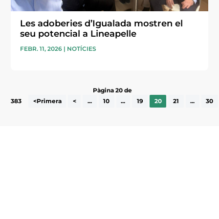
Les adoberies d’Igualada mostren el
seu potencial a Lineapelle
FEBR. 11, 2026
|
NOTÍCIES
Pàgina 20 de
383
<Primera
<
...
10
...
19
20
21
...
30
Subscriu-te a la UEA Magazine, publicació
electrònica periòdica amb informació sobre
l’actualitat empresarial de la comarca.