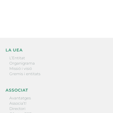
He llegit i accepto la poítica de privacitat
ENVIAR
LA UEA
L’Entitat
Organigrama
Missió i visió
Gremis i entitats
ASSOCIAT
Avantatges
Associa’t!
Directori