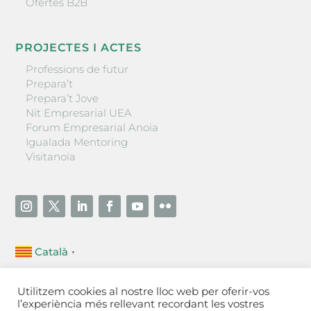
Ofertes B2B
PROJECTES I ACTES
Professions de futur
Prepara’t
Prepara’t Jove
Nit Empresarial UEA
Forum Empresarial Anoia
Igualada Mentoring
Visitanoia
Català
▼
Unió Empresarial de l’Anoia (UEA)
Utilitzem cookies al nostre lloc web per oferir-vos
Ctra. de Manresa, 131, 08700 – Igualada
(Barcelona)
l’experiència més rellevant recordant les vostres