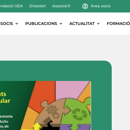
ndació UEA
Directori
Associa’t!
Àrea socis
SOCIS
PUBLICACIONS
ACTUALITAT
FORMACIÓ