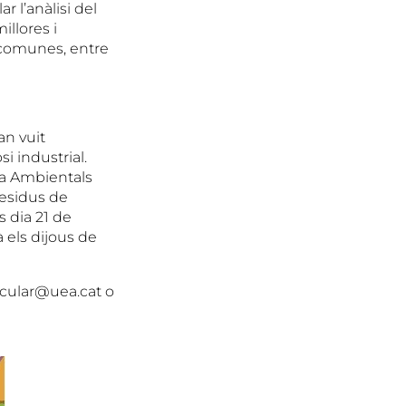
r l’anàlisi del
illores i
 comunes, entre
an vuit
i industrial.
ia Ambientals
Residus de
s dia 21 de
rà els dijous de
ircular@uea.cat o