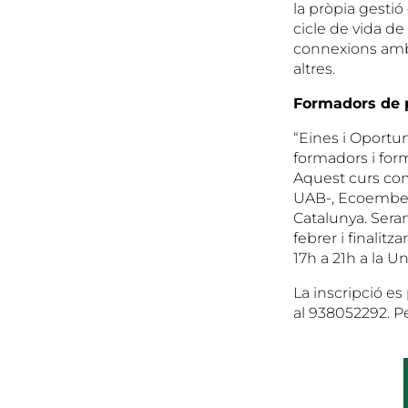
la pròpia gestió
cicle de vida de
connexions amb 
altres.
Formadors de p
“Eines i Oportun
formadors i form
Aquest curs com
UAB-, Ecoembes,
Catalunya. Seran
febrer i finalitz
17h a 21h a la U
La inscripció es
al 938052292. P