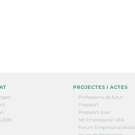
ne, publicació
nformació sobre
la comarca.
He llegit 
AT
PROJECTES I ACTES
tges
Professions de futur
’t!
Prepara’t
ri
Prepara’t Jove
s B2B
Nit Empresarial UEA
Forum Empresarial Anoi
Igualada Mentoring