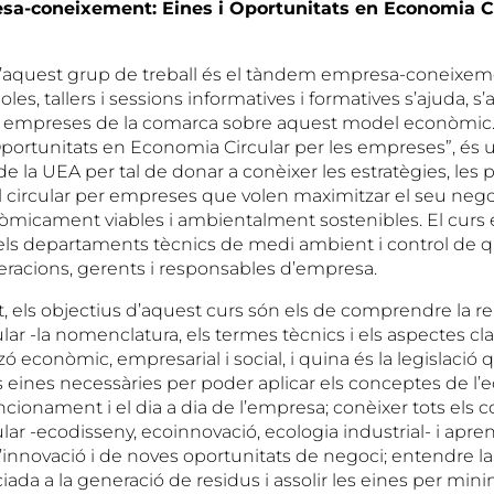
-coneixement: Eines i Oportunitats en Economia Cir
d’aquest grup de treball és el tàndem empresa-coneixeme
les, tallers i sessions informatives i formatives s’ajuda, 
es empreses de la comarca sobre aquest model econòmic
 Oportunitats en Economia Circular per les empreses”, és
e la UEA per tal de donar a conèixer les estratègies, les pos
 circular per empreses que volen maximitzar el seu negoc
micament viables i ambientalment sostenibles. El curs e
ls departaments tècnics de medi ambient i control de qu
peracions, gerents i responsables d’empresa.
, els objectius d’aquest curs són els de comprendre la real
lar -la nomenclatura, els termes tècnics i els aspectes c
ó econòmic, empresarial i social, i quina és la legislació q
s eines necessàries per poder aplicar els conceptes de l
uncionament i el dia a dia de l’empresa; conèixer tots els
lar -ecodisseny, ecoinnovació, ecologia industrial- i apren
’innovació i de noves oportunitats de negoci; entendre l
ada a la generació de residus i assolir les eines per minim