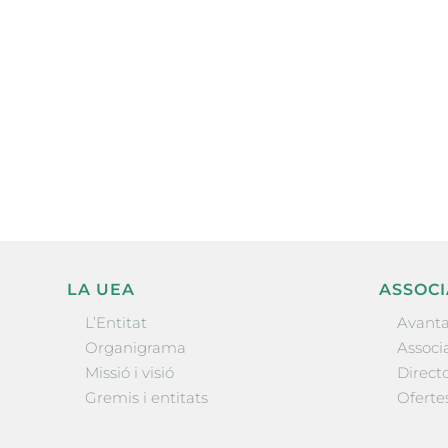
Subscriu-te a la UEA Magazi
electrònica periòdica amb i
l’actualitat empresarial de 
LA UEA
ASSOCI
L’Entitat
Avanta
Organigrama
Associa
Missió i visió
Directo
Gremis i entitats
Oferte