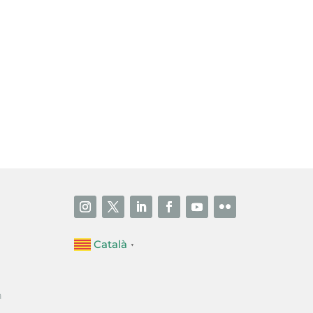
i accepto la poítica de privacitat
ENVIAR
Català
▼
a