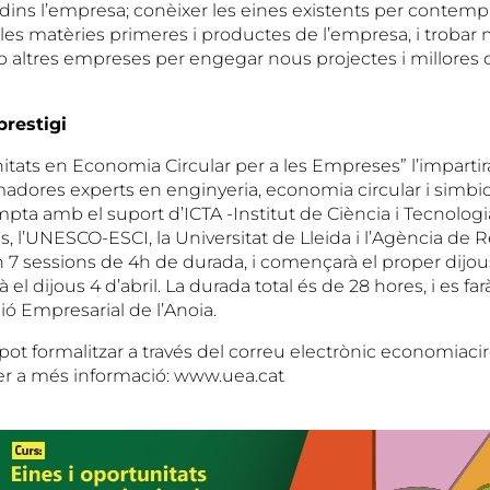
 dins l’empresa; conèixer les eines existents per contempla
 les matèries primeres i productes de l’empresa, i trobar m
altres empreses per engegar nous projectes i millores
restigi
itats en Economia Circular per a les Empreses” l’impartir
adores experts en enginyeria, economia circular i simbios
pta amb el suport d’ICTA -Institut de Ciència i Tecnolog
 l’UNESCO-ESCI, la Universitat de Lleida i l’Agència de 
 7 sessions de 4h de durada, i començarà el proper dijou
arà el dijous 4 d’abril. La durada total és de 28 hores, i es fa
nió Empresarial de l’Anoia.
 pot formalitzar a través del correu electrònic economiac
er a més informació: www.uea.cat