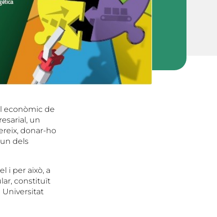
el econòmic de
esarial, un
ereix, donar-ho
 un dels
 i per això, a
ar, constituït
 Universitat