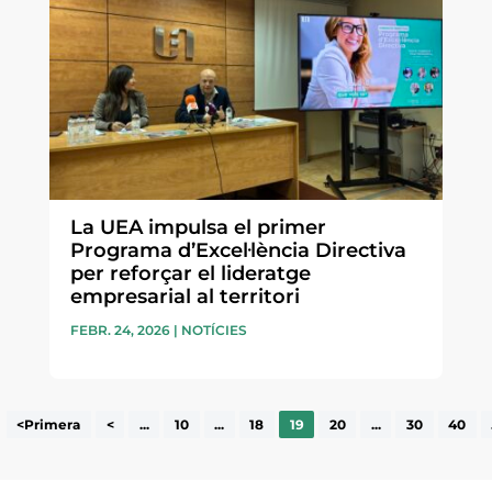
La UEA impulsa el primer
Programa d’Excel·lència Directiva
per reforçar el lideratge
empresarial al territori
FEBR. 24, 2026
|
NOTÍCIES
<Primera
<
...
10
...
18
19
20
...
30
40