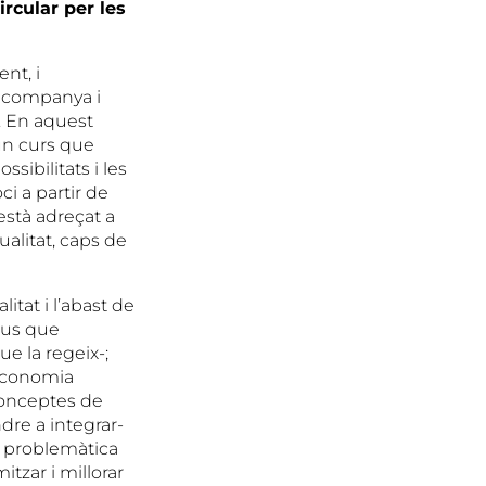
cular per les
nt, i
s’acompanya i
. En aquest
 un curs que
sibilitats i les
i a partir de
stà adreçat a
alitat, caps de
itat i l’abast de
laus que
ue la regeix-;
’economia
 conceptes de
dre a integrar-
a problemàtica
itzar i millorar