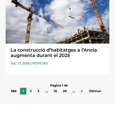
La construcció d’habitatges a l’Anoia
augmenta durant el 2025
JUL. 17, 2026
|
NOTÍCIES
Pàgina 1 de
386
1
2
3
...
10
20
...
>
Última>