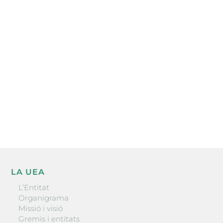
Subscriu-te a la UEA Magazine, publicació
electrònica periòdica amb informació sobre
l’actualitat empresarial de la comarca.
He llegit i accepto la poítica de privacitat
ENVIAR
LA UEA
L’Entitat
Organigrama
Missió i visió
Gremis i entitats