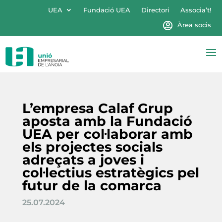
UEA
Fundació UEA
Directori
Associa’t!
Àrea socis
L’empresa Calaf Grup
aposta amb la Fundació
UEA per col·laborar amb
els projectes socials
adreçats a joves i
col·lectius estratègics pel
futur de la comarca
25.07.2024