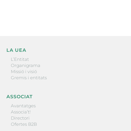
He llegit i accepto la poítica de privacitat
ENVIAR
LA UEA
L’Entitat
Organigrama
Missió i visió
Gremis i entitats
ASSOCIAT
Avantatges
Associa’t!
Directori
Ofertes B2B