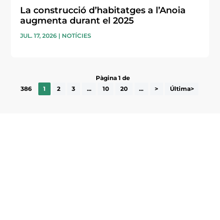
La construcció d’habitatges a l’Anoia
augmenta durant el 2025
JUL. 17, 2026
|
NOTÍCIES
Pàgina 1 de
386
1
2
3
...
10
20
...
>
Última>
Subscriu-te a la UEA Magazine, publicació
electrònica periòdica amb informació sobre
l’actualitat empresarial de la comarca.