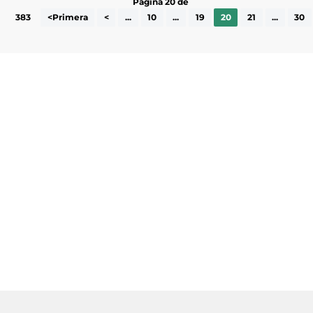
Pàgina 20 de
383
<Primera
<
...
10
...
19
20
21
...
30
Subscriu-te a la UEA Magazine, publicació
electrònica periòdica amb informació sobre
l’actualitat empresarial de la comarca.
He llegit i accepto la poítica de privacitat
ENVIAR