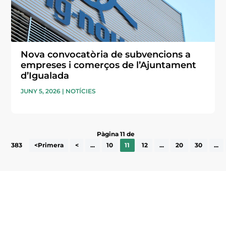
Nova convocatòria de subvencions a
empreses i comerços de l’Ajuntament
d’Igualada
JUNY 5, 2026
|
NOTÍCIES
Pàgina 11 de
383
<Primera
<
...
10
11
12
...
20
30
...
Subscriu-te a la UEA Magazine, publicació
electrònica periòdica amb informació sobre