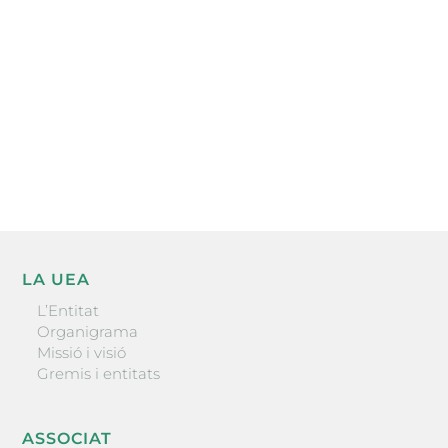
l’actualitat empresarial de la comarca.
He llegit i accepto la poítica de privacitat
ENVIAR
LA UEA
L’Entitat
Organigrama
Missió i visió
Gremis i entitats
ASSOCIAT