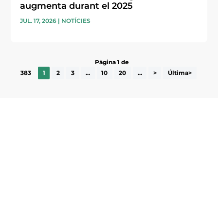
augmenta durant el 2025
JUL. 17, 2026
|
NOTÍCIES
Pàgina 1 de
383
1
2
3
...
10
20
...
>
Última>
Subscriu-te a la UEA Magazine, publicació
electrònica periòdica amb informació sobre
l’actualitat empresarial de la comarca.
He llegit i accepto la poítica de privacitat