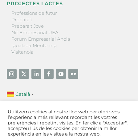
PROJECTES I ACTES
Professions de futur
Prepara’t
Prepara’t Jove
Nit Empresarial UEA
Forum Empresarial Anoia
Igualada Mentoring
Visitanoia
Català
▼
Unió Empresarial de l’Anoia (UEA)
Utilitzem cookies al nostre lloc web per oferir-vos
Ctra. de Manresa, 131, 08700 – Igualada
(Barcelona)
l’experiència més rellevant recordant les vostres
Tel 93 805 22 92
preferències i repetint visites. En fer clic a "Acceptar",
accepteu l'ús de les cookies per obtenir la millor
experiència en les visites a la nostra web.
Contactar
·
Avís legal
·
Política de privacitat
·
Política