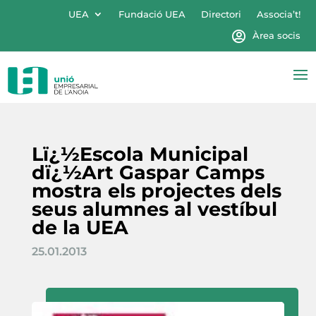
UEA
Fundació UEA
Directori
Associa’t!
Àrea socis
Lï¿½Escola Municipal
dï¿½Art Gaspar Camps
mostra els projectes dels
seus alumnes al vestíbul
de la UEA
25.01.2013