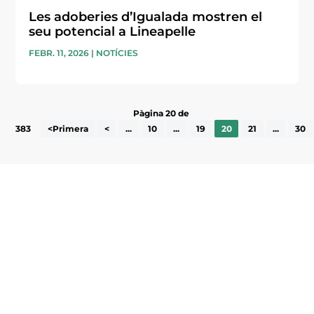
Les adoberies d’Igualada mostren el
seu potencial a Lineapelle
FEBR. 11, 2026
|
NOTÍCIES
Pàgina 20 de
383
<Primera
<
...
10
...
19
20
21
...
30
Subscriu-te a la UEA Magazine, publicació
electrònica periòdica amb informació sobre
l’actualitat empresarial de la comarca.