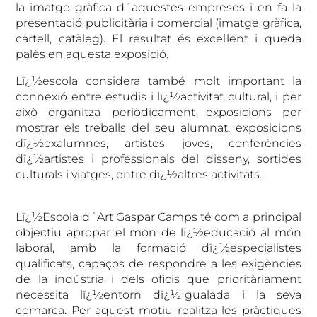
la imatge gràfica d´aquestes empreses i en fa la
presentació publicitària i comercial (imatge gràfica,
cartell, catàleg). El resultat és excel·lent i queda
palès en aquesta exposició.
Lï¿½escola considera també molt important la
connexió entre estudis i lï¿½activitat cultural, i per
això organitza periòdicament exposicions per
mostrar els treballs del seu alumnat, exposicions
dï¿½exalumnes, artistes joves, conferències
dï¿½artistes i professionals del disseny, sortides
culturals i viatges, entre dï¿½altres activitats.
Lï¿½Escola d´Art Gaspar Camps té com a principal
objectiu apropar el món de lï¿½educació al món
laboral, amb la formació dï¿½especialistes
qualificats, capaços de respondre a les exigències
de la indústria i dels oficis que prioritàriament
necessita lï¿½entorn dï¿½Igualada i la seva
comarca. Per aquest motiu realitza les pràctiques