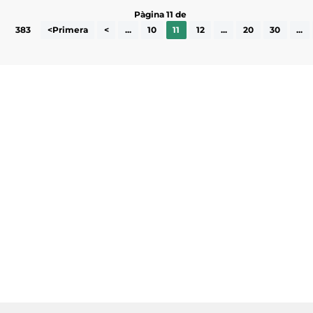
Pàgina 11 de
383
<Primera
<
...
10
11
12
...
20
30
...
Subscriu-te a la UEA Magazine, publicació
electrònica periòdica amb informació sobre
l’actualitat empresarial de la comarca.
He llegit i accepto la poítica de privacitat
ENVIAR