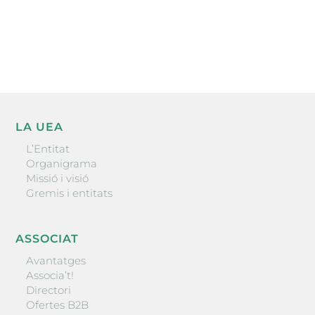
He llegit i accepto la poítica de privacitat
ENVIAR
LA UEA
L’Entitat
Organigrama
Missió i visió
Gremis i entitats
ASSOCIAT
Avantatges
Associa’t!
Directori
Ofertes B2B