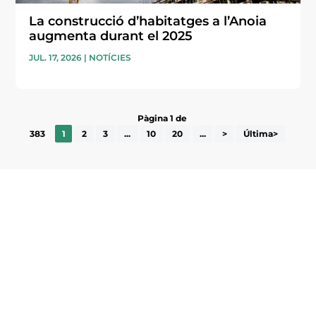
La construcció d’habitatges a l’Anoia
augmenta durant el 2025
JUL. 17, 2026
|
NOTÍCIES
Pàgina 1 de
383
1
2
3
...
10
20
...
>
Última>
Subscriu-te a la UEA Magazine, publicació
electrònica periòdica amb informació sobre
l’actualitat empresarial de la comarca.