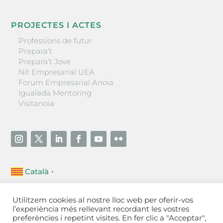
PROJECTES I ACTES
Professions de futur
Prepara’t
Prepara’t Jove
Nit Empresarial UEA
Forum Empresarial Anoia
Igualada Mentoring
Visitanoia
Català
▼
Unió Empresarial de l’Anoia (UEA)
Utilitzem cookies al nostre lloc web per oferir-vos
Ctra. de Manresa, 131, 08700 – Igualada
(Barcelona)
l’experiència més rellevant recordant les vostres
Tel 93 805 22 92
preferències i repetint visites. En fer clic a "Acceptar",