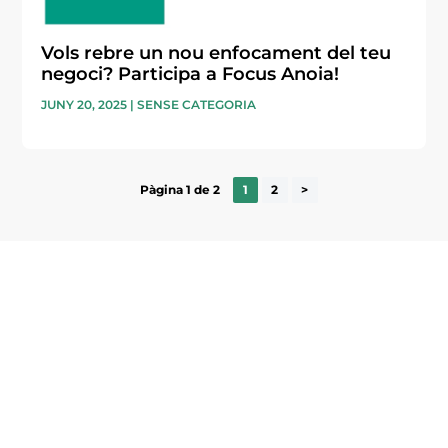
Vols rebre un nou enfocament del teu
negoci? Participa a Focus Anoia!
JUNY 20, 2025
|
SENSE CATEGORIA
Pàgina 1 de 2
1
2
>
Subscriu-te a la UEA Magazine, publicació
electrònica periòdica amb informació sobre
l’actualitat empresarial de la comarca.