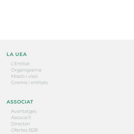
He llegit i accepto la poítica de privacitat
ENVIAR
LA UEA
L’Entitat
Organigrama
Missió i visió
Gremis i entitats
ASSOCIAT
Avantatges
Associa’t!
Directori
Ofertes B2B