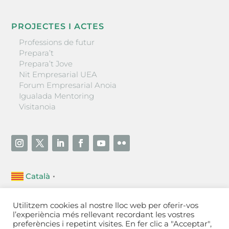
PROJECTES I ACTES
Professions de futur
Prepara’t
Prepara’t Jove
Nit Empresarial UEA
Forum Empresarial Anoia
Igualada Mentoring
Visitanoia
Català
▼
Unió Empresarial de l’Anoia (UEA)
Utilitzem cookies al nostre lloc web per oferir-vos
Ctra. de Manresa, 131, 08700 – Igualada
(Barcelona)
l’experiència més rellevant recordant les vostres
Tel 93 805 22 92
preferències i repetint visites. En fer clic a "Acceptar",