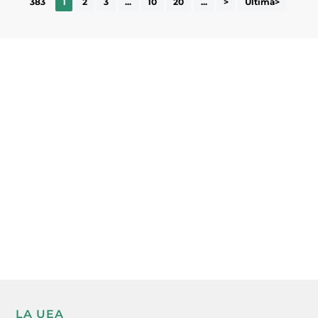
383
1
2
3
...
10
20
...
>
Última>
Subscriu-te a la UEA Magazine, publicació
electrònica periòdica amb informació sobre
l’actualitat empresarial de la comarca.
He llegit i accepto la poítica de privacitat
ENVIAR
LA UEA