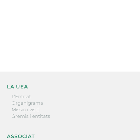
He llegit i accepto la poítica de privacitat
ENVIAR
LA UEA
L’Entitat
Organigrama
Missió i visió
Gremis i entitats
ASSOCIAT