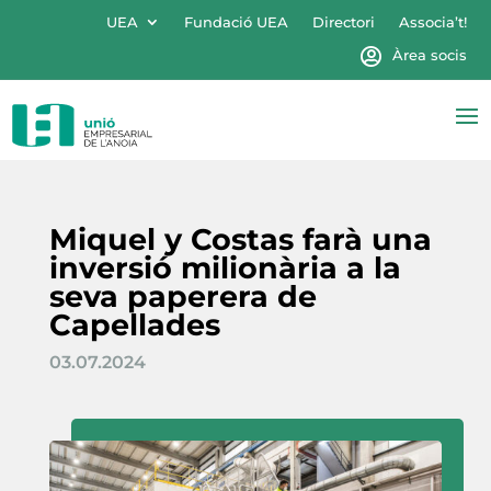
UEA
Fundació UEA
Directori
Associa’t!
Àrea socis
Miquel y Costas farà una
inversió milionària a la
seva paperera de
Capellades
03.07.2024