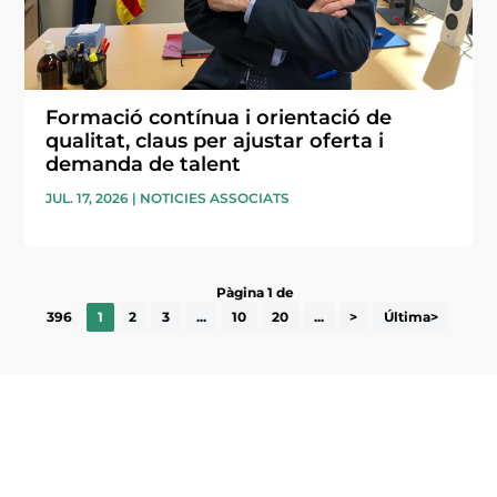
Formació contínua i orientació de
qualitat, claus per ajustar oferta i
demanda de talent
JUL. 17, 2026
|
NOTICIES ASSOCIATS
Pàgina 1 de
396
1
2
3
...
10
20
...
>
Última>
Subscriu-te a la UEA Magazine, publicació
electrònica periòdica amb informació sobre
l’actualitat empresarial de la comarca.