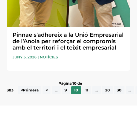
Pinnae s’adhereix a la Unió Empresarial
de l’Anoia per reforçar el compromís
amb el territori i el teixit empresarial
JUNY 5, 2026
|
NOTÍCIES
Pàgina 10 de
383
<Primera
<
...
9
10
11
...
20
30
...
Subscriu-te a la UEA Magazine, publicació
electrònica periòdica amb informació sobre