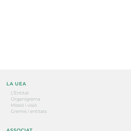
l’actualitat empresarial de la comarca.
He llegit i accepto la poítica de privacitat
ENVIAR
LA UEA
L’Entitat
Organigrama
Missió i visió
Gremis i entitats
ASSOCIAT