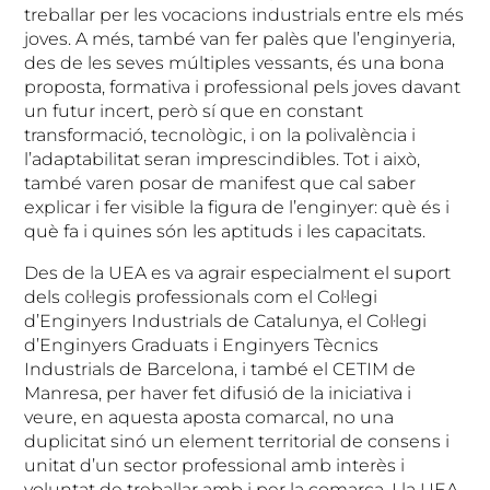
treballar per les vocacions industrials entre els més
joves. A més, també van fer palès que l’enginyeria,
des de les seves múltiples vessants, és una bona
proposta, formativa i professional pels joves davant
un futur incert, però sí que en constant
transformació, tecnològic, i on la polivalència i
l’adaptabilitat seran imprescindibles. Tot i això,
també varen posar de manifest que cal saber
explicar i fer visible la figura de l’enginyer: què és i
què fa i quines són les aptituds i les capacitats.
Des de la UEA es va agrair especialment el suport
dels col·legis professionals com el Col·legi
d’Enginyers Industrials de Catalunya, el Col·legi
d’Enginyers Graduats i Enginyers Tècnics
Industrials de Barcelona, i també el CETIM de
Manresa, per haver fet difusió de la iniciativa i
veure, en aquesta aposta comarcal, no una
duplicitat sinó un element territorial de consens i
unitat d’un sector professional amb interès i
voluntat de treballar amb i per la comarca. I la UEA