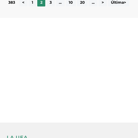
383
<
1
2
3
...
10
20
...
>
Última>
Subscriu-te a la UEA Magazine, publicació
electrònica periòdica amb informació sobre
l’actualitat empresarial de la comarca.
He llegit i accepto la poítica de privacitat
ENVIAR
LA UEA