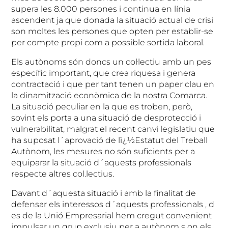
supera les 8.000 persones i continua en línia
ascendent ja que donada la situació actual de crisi
son moltes les persones que opten per establir-se
per compte propi com a possible sortida laboral.
Els autònoms són doncs un col·lectiu amb un pes
específic important, que crea riquesa i genera
contractació i que per tant tenen un paper clau en
la dinamització econòmica
de la nostra Comarca.
La situació peculiar en la que es troben, però,
sovint els porta a una situació de desprotecció i
vulnerabilitat, malgrat el recent canvi legislatiu que
ha suposat l´aprovació de lï¿½Estatut del Treball
Autònom, les mesures no són suficients per a
equiparar la situació d´aquests professionals
respecte altres col.lectius.
Davant d´aquesta situació i amb la finalitat de
defensar els interessos d´aquests professionals , d
es de la Unió Empresarial hem cregut convenient
impulsar un grup exclusiu per a autònom s on els