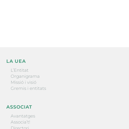
He llegit i accepto la poítica de privacitat
ENVIAR
LA UEA
L’Entitat
Organigrama
Missió i visió
Gremis i entitats
ASSOCIAT
Avantatges
Associa’t!
Directori