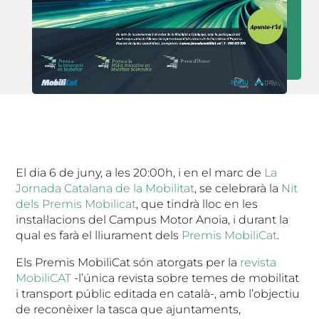
El dia 6 de juny, a les 20:00h, i en el marc de
La
Jornada Catalana de la Mobilitat
, se celebrarà la
Nit
dels Premis Mobilicat
, que tindrà lloc en les
instal·lacions del Campus Motor Anoia, i durant la
qual es farà el lliurament dels
Premis MobiliCat
.
Els Premis MobiliCat són atorgats per la
revista
MobiliCAT
-l’única revista sobre temes de mobilitat
i transport públic editada en català-, amb l’objectiu
de reconèixer la tasca que ajuntaments,