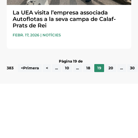
La UEA visita l’empresa associada
Autoflotas a la seva campa de Calaf-
Prats de Rei
FEBR. 17, 2026
|
NOTÍCIES
Pàgina 19 de
383
<Primera
<
...
10
...
18
19
20
...
30
Subscriu-te a la UEA Magazine, publicació
electrònica periòdica amb informació sobre
l’actualitat empresarial de la comarca.