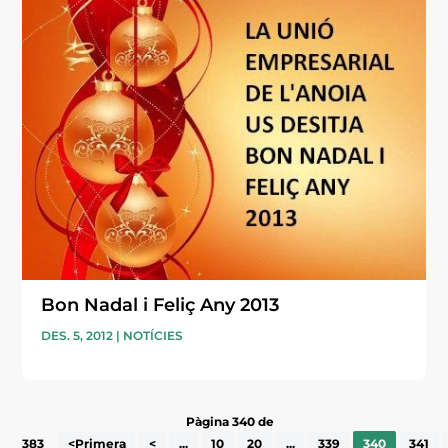
Bon Nadal i Feliç Any 2013
DES. 5, 2012
|
NOTÍCIES
Pàgina 340 de
383
<Primera
<
...
10
20
...
339
340
341