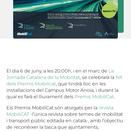
El dia 6 de juny, a les 20:00h, i en el marc de
La
Jornada Catalana de la Mobilitat
, se celebrarà la
Nit
dels Premis Mobilicat
, que tindrà lloc en les
instal·lacions del Campus Motor Anoia, i durant la
qual es farà el lliurament dels
Premis MobiliCat
.
Els Premis MobiliCat són atorgats per la
revista
MobiliCAT
-l’única revista sobre temes de mobilitat
i transport públic editada en català-, amb l’objectiu
de reconèixer la tasca que ajuntaments,