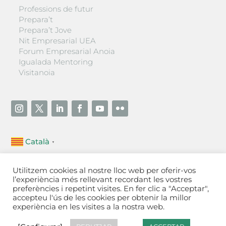
Professions de futur
Prepara’t
Prepara’t Jove
Nit Empresarial UEA
Forum Empresarial Anoia
Igualada Mentoring
Visitanoia
Català
▼
Unió Empresarial de l’Anoia (UEA)
Utilitzem cookies al nostre lloc web per oferir-vos
Ctra. de Manresa, 131, 08700 – Igualada
(Barcelona)
l’experiència més rellevant recordant les vostres
Tel 93 805 22 92
preferències i repetint visites. En fer clic a "Acceptar",
accepteu l'ús de les cookies per obtenir la millor
experiència en les visites a la nostra web.
Contactar
·
Avís legal
·
Política de privacitat
·
Política
de cookies
[Configurar]