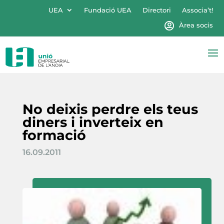
UEA
Fundació UEA
Directori
Associa’t!
Àrea socis
No deixis perdre els teus
diners i inverteix en
formació
16.09.2011