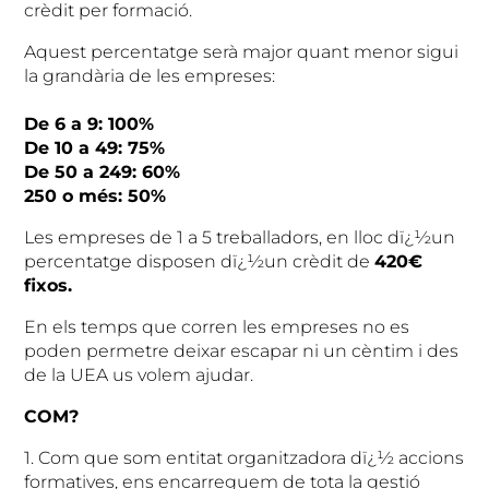
crèdit per formació.
Aquest percentatge serà major quant menor sigui
la grandària de les empreses:
De 6 a 9: 100%
De 10 a 49: 75%
De 50 a 249: 60%
250 o més: 50%
Les empreses de 1 a 5 treballadors, en lloc dï¿½un
percentatge disposen dï¿½un crèdit de
420€
fixos.
En els temps que corren les empreses no es
poden permetre deixar escapar ni un cèntim i des
de la UEA us volem ajudar.
COM?
1.
Com que som entitat organitzadora dï¿½ accions
formatives, ens encarreguem de tota la gestió