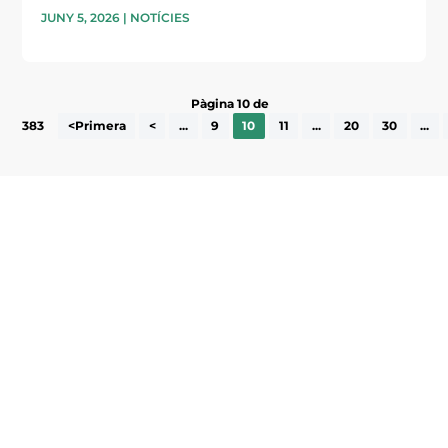
JUNY 5, 2026
|
NOTÍCIES
Pàgina 10 de
383
<Primera
<
...
9
10
11
...
20
30
...
Subscriu-te a la UEA Magazine, publicació
electrònica periòdica amb informació sobre
l’actualitat empresarial de la comarca.
He llegit i accepto la poítica de privacitat
ENVIAR