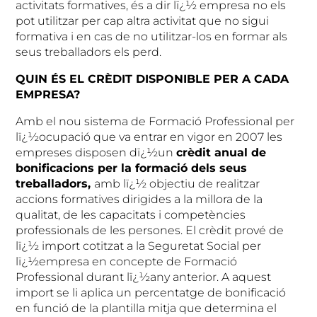
activitats formatives, és a dir lï¿½ empresa no els
pot utilitzar per cap altra activitat que no sigui
formativa i en cas de no utilitzar-los en formar als
seus treballadors els perd.
QUIN ÉS EL CRÈDIT DISPONIBLE PER A CADA
EMPRESA?
Amb el nou sistema de Formació Professional per
lï¿½ocupació que va entrar en vigor en 2007 les
empreses disposen dï¿½un
crèdit anual de
bonificacions per la formació dels seus
treballadors,
amb lï¿½ objectiu de realitzar
accions formatives dirigides a la millora de la
qualitat, de les capacitats i competències
professionals de les persones.
El crèdit prové de
lï¿½ import cotitzat a la Seguretat Social per
lï¿½empresa en concepte de Formació
Professional durant lï¿½any anterior. A aquest
import se li aplica un percentatge de bonificació
en funció de la plantilla mitja que determina el