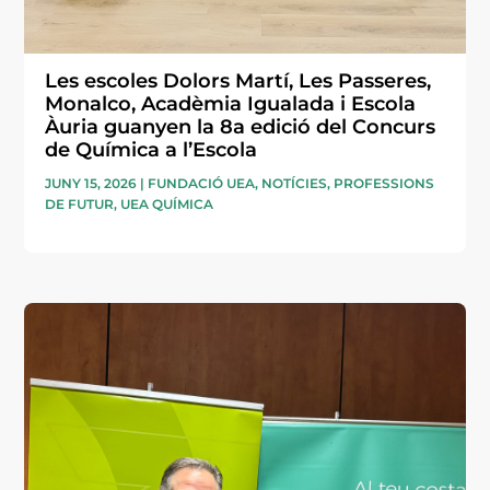
Les escoles Dolors Martí, Les Passeres,
Monalco, Acadèmia Igualada i Escola
Àuria guanyen la 8a edició del Concurs
de Química a l’Escola
JUNY 15, 2026
|
FUNDACIÓ UEA
,
NOTÍCIES
,
PROFESSIONS
DE FUTUR
,
UEA QUÍMICA