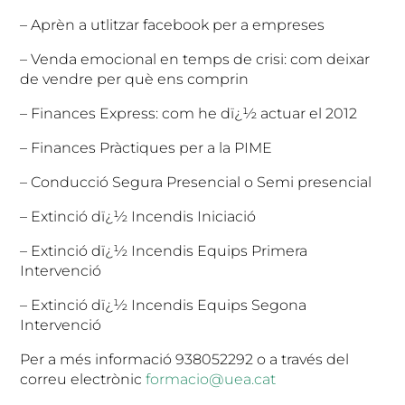
–
Aprèn a utlitzar facebook per a empreses
–
Venda emocional en temps de crisi: com deixar
de vendre per què ens comprin
–
Finances Express: com he dï¿½ actuar el 2012
–
Finances Pràctiques per a la PIME
–
Conducció Segura Presencial o Semi presencial
–
Extinció dï¿½ Incendis Iniciació
–
Extinció dï¿½ Incendis Equips Primera
Intervenció
–
Extinció dï¿½ Incendis Equips Segona
Intervenció
Per a més informació 938052292 o a través del
correu electrònic
formacio@uea.cat