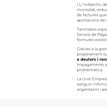
Lï¿½objectiu del
morositat, redu
de factures que 
aportacions de l
Tanmateix exposa
Serveis de Paga
fórmules existei
Gràcies a la gran
properament sï¿
a deutors i re
impagaments qu
problemàtica.
La Unió Empresa
estiguin informa
organitzem i as