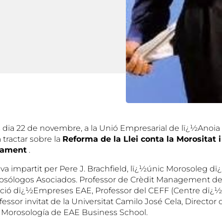
s dia 22 de novembre, a la Unió Empresarial de lï¿½Anoia v
tractar sobre la
Reforma de la Llei conta la Morositat i 
gament
.
va impartit per Pere J. Brachfield, lï¿½únic Morosoleg dï
osólogos Asociados. Professor de Crèdit Management de
ció dï¿½Empreses EAE, Professor del CEFF (Centre dï¿½
ofessor invitat de la Universitat Camilo José Cela, Director
 Morosología de EAE Business School.