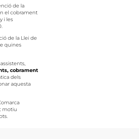
enció de la
en el cobrament
 i les
0.
ió de la Llei de
re quines
 assistents,
ents, cobrament
tica dels
onar aquesta
 Comarca
st motiu
ots.