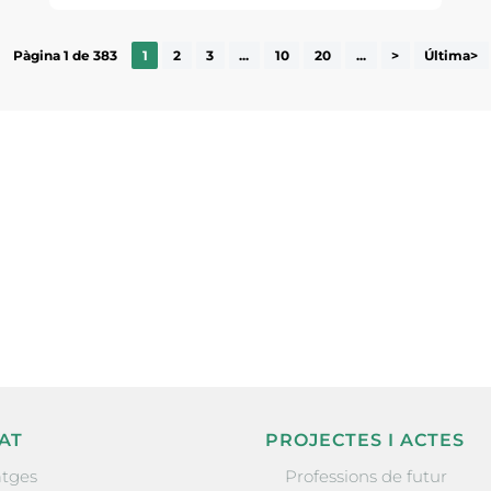
Pàgina 1 de 383
1
2
3
...
10
20
...
>
Última>
ne, publicació
nformació sobre
la comarca.
He llegit 
AT
PROJECTES I ACTES
tges
Professions de futur