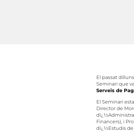
El passat dillun
Seminari que va 
Serveis de Pa
El Seminari esta
Director de Mor
dï¿½Administra
Financers), i Pr
dï¿½Estudis de