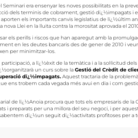
 Seminari era ensenyar les noves possibilitats en la prev
cció dels terminis de cobrament, gestió dï¿½impagats i 
aporten els importants canvis legislatius de lï¿½últim any
a nova Llei en la lluita contra la morositat aprovada el 201
r els perills i riscos que han aparegut amb la promulgac
ment en les deutes bancaris des de gener de 2010 i veu
xen per minimitzar-los.
 participació, a lï¿½èxit de la temàtica i a la sol·licitud dels
½organitzarà un curs sobre la
Gestió del Crèdit de cli
cuperació dï¿½impagats.
Aquest tractaria de la problemà
e ens trobem cada vegada més avui en dia i com gesti
rial de lï¿½Anoia procura que tots els empresaris de la
ts i preparats per una millora del seu negoci, i per aque
sabentem dï¿½un seguit dï¿½activitats profitoses per a t