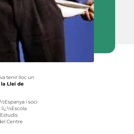
a tenir lloc un
la Llei de
¿½Espanya i soci
 lï¿½Escola
Estudis
 del Centre