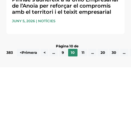
de l’Anoia per reforçar el compromís
amb el territori i el teixit empresarial
JUNY 5, 2026
|
NOTÍCIES
Pàgina 10 de
383
<Primera
<
...
9
10
11
...
20
30
...
Subscriu-te a la UEA Magazine, publicació
electrònica periòdica amb informació sobre
l’actualitat empresarial de la comarca.