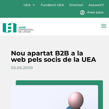
UEA
Fundació UEA
Directori
Associa’t!
Àrea socis
Nou apartat B2B a la
web pels socis de la UEA
05.06.2009