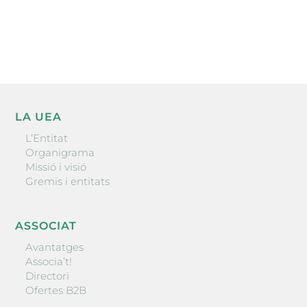
He llegit i accepto la poítica de privacitat
ENVIAR
LA UEA
L’Entitat
Organigrama
Missió i visió
Gremis i entitats
ASSOCIAT
Avantatges
Associa’t!
Directori
Ofertes B2B