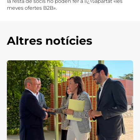
la resta de socis ho poden fer a lï¿½apartat «les
meves ofertes B2B».
Altres notícies