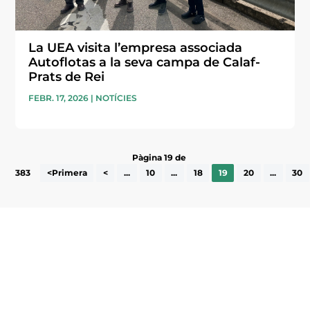
La UEA visita l’empresa associada
Autoflotas a la seva campa de Calaf-
Prats de Rei
FEBR. 17, 2026
|
NOTÍCIES
Pàgina 19 de
383
<Primera
<
...
10
...
18
19
20
...
30
Subscriu-te a la UEA Magazine, publicació
electrònica periòdica amb informació sobre
l’actualitat empresarial de la comarca.