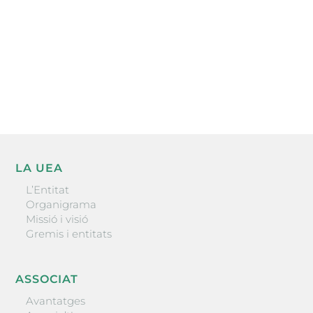
He llegit i accepto la poítica de privacitat
ENVIAR
LA UEA
L’Entitat
Organigrama
Missió i visió
Gremis i entitats
ASSOCIAT
Avantatges