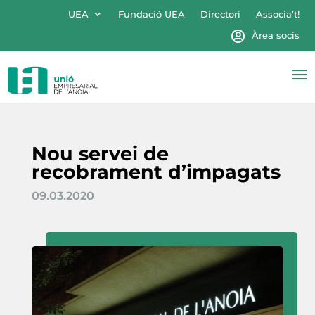
UEA
Fundació UEA
Directori
Associa’t!
Àrea socis
Nou servei de
recobrament d’impagats
09.03.2020