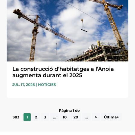
La construcció d’habitatges a l’Anoia
augmenta durant el 2025
JUL. 17, 2026
|
NOTÍCIES
Pàgina 1 de
383
1
2
3
...
10
20
...
>
Última>